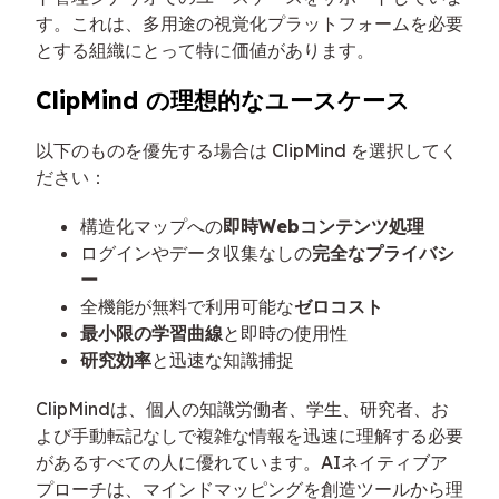
す。これは、多用途の視覚化プラットフォームを必要
とする組織にとって特に価値があります。
ClipMind の理想的なユースケース
以下のものを優先する場合は ClipMind を選択してく
ださい：
構造化マップへの
即時Webコンテンツ処理
ログインやデータ収集なしの
完全なプライバシ
ー
全機能が無料で利用可能な
ゼロコスト
最小限の学習曲線
と即時の使用性
研究効率
と迅速な知識捕捉
ClipMindは、個人の知識労働者、学生、研究者、お
よび手動転記なしで複雑な情報を迅速に理解する必要
があるすべての人に優れています。AIネイティブア
プローチは、マインドマッピングを創造ツールから理