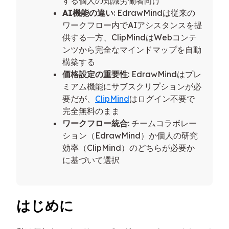
する個人の知識労働者向け
AI機能の違い
: EdrawMindは従来の
ワークフロー内でAIアシスタンスを提
供する一方、ClipMindはWebコンテ
ンツから完全なマインドマップを自動
構築する
価格設定の重要性
: EdrawMindはプレ
ミアム機能にサブスクリプションが必
要だが、
ClipMind
はログイン不要で
完全無料のまま
ワークフロー統合
: チームコラボレー
ション（EdrawMind）か個人の研究
効率（ClipMind）のどちらが必要か
に基づいて選択
はじめに