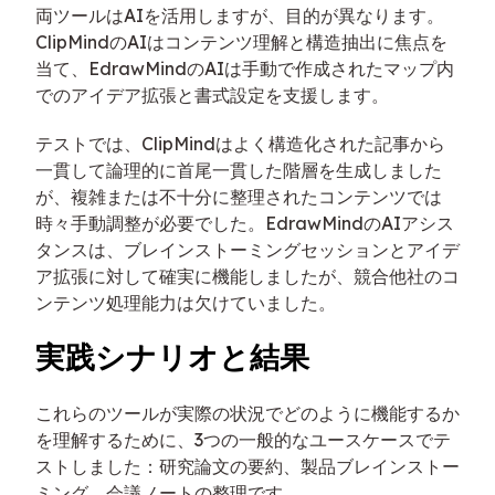
両ツールはAIを活用しますが、目的が異なります。
ClipMindのAIはコンテンツ理解と構造抽出に焦点を
当て、EdrawMindのAIは手動で作成されたマップ内
でのアイデア拡張と書式設定を支援します。
テストでは、ClipMindはよく構造化された記事から
一貫して論理的に首尾一貫した階層を生成しました
が、複雑または不十分に整理されたコンテンツでは
時々手動調整が必要でした。EdrawMindのAIアシス
タンスは、ブレインストーミングセッションとアイデ
ア拡張に対して確実に機能しましたが、競合他社のコ
ンテンツ処理能力は欠けていました。
実践シナリオと結果
これらのツールが実際の状況でどのように機能するか
を理解するために、3つの一般的なユースケースでテ
ストしました：研究論文の要約、製品ブレインストー
ミング、会議ノートの整理です。