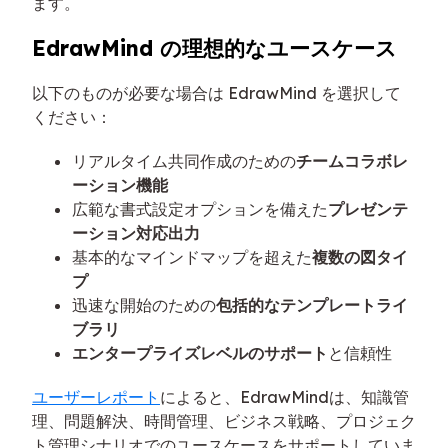
ます。
EdrawMind の理想的なユースケース
以下のものが必要な場合は EdrawMind を選択して
ください：
リアルタイム共同作成のための
チームコラボレ
ーション機能
広範な書式設定オプションを備えた
プレゼンテ
ーション対応出力
基本的なマインドマップを超えた
複数の図タイ
プ
迅速な開始のための
包括的なテンプレートライ
ブラリ
エンタープライズレベルのサポート
と信頼性
ユーザーレポート
によると、EdrawMindは、知識管
理、問題解決、時間管理、ビジネス戦略、プロジェク
ト管理シナリオでのユースケースをサポートしていま