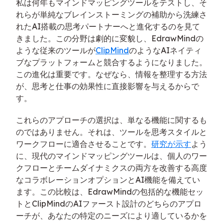
私は何年もマインドマッピングツールをテストし、そ
れらが単純なブレインストーミングの補助から洗練さ
れたAI搭載の思考パートナーへと進化するのを見て
きました。この分野は劇的に変貌し、EdrawMindの
ような従来のツールが
ClipMind
のようなAIネイティ
ブなプラットフォームと競合するようになりました。
この進化は重要です。なぜなら、情報を整理する方法
が、思考と仕事の効果性に直接影響を与えるからで
す。
これらのアプローチの選択は、単なる機能に関するも
のではありません。それは、ツールを思考スタイルと
ワークフローに適合させることです。
研究が示す
よう
に、現代のマインドマッピングツールは、個人のワー
クフローとチームダイナミクスの両方を改善する高度
なコラボレーションオプションとAI機能を備えてい
ます。この比較は、EdrawMindの包括的な機能セッ
トとClipMindのAIファースト設計のどちらのアプロ
ーチが、あなたの特定のニーズにより適しているかを