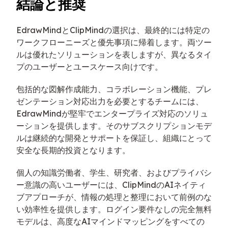
結論と推奨
EdrawMindとClipMindの選択は、最終的には特定の
ワークフローニーズと優先事項に帰着します。両ツー
ルは優れたソリューションを表しますが、異なるタイ
プのユーザーとユースケース向けです。
包括的な図解作成能力、コラボレーション機能、プレ
ゼンテーション対応出力を必要とするチームには、
EdrawMindが堅牢でエンタープライズ対応のソリュ
ーションを提供します。そのサブスクリプションモデ
ルは継続的な開発とサポートを保証し、組織にとって
安全な長期的投資となります。
個人の知識労働者、学生、研究者、およびプライバシ
ー意識の高いユーザーには、ClipMindのAIネイティ
ブアプローチが、情報の処理と整理において前例のな
い効率性を提供します。ログイン要件なしの完全無料
モデルは、高度なAIマインドマッピングをすべての