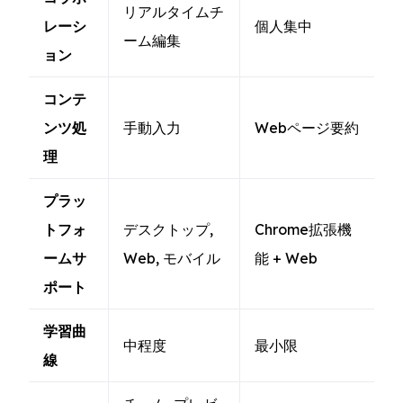
リアルタイムチ
レーシ
個人集中
ーム編集
ョン
コンテ
ンツ処
手動入力
Webページ要約
理
プラッ
トフォ
デスクトップ,
Chrome拡張機
ームサ
Web, モバイル
能 + Web
ポート
学習曲
中程度
最小限
線