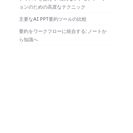
ョンのための高度なテクニック
主要なAI PPT要約ツールの比較
要約をワークフローに統合する: ノートか
ら知識へ
ベストプラクティスと避けるべき一般的な
ミス
AIを活用したプレゼンテーション分析の未
来
結論
さらに学ぶ
FAQ