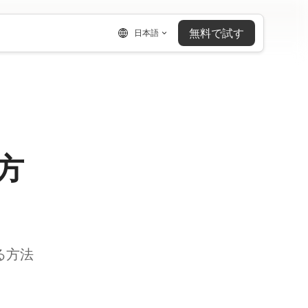
無料で試す
日本語
方
る方法