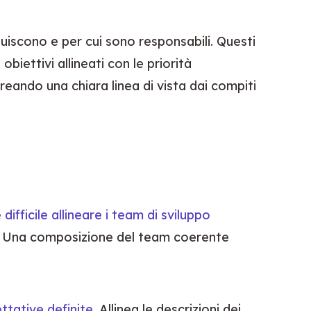
uiscono e per cui sono responsabili. Questi 
iettivi allineati con le priorità 
eando una chiara linea di vista dai compiti 
fficile allineare i team di sviluppo 
. Una composizione del team coerente 
ettative definite
. Allinea le descrizioni dei 