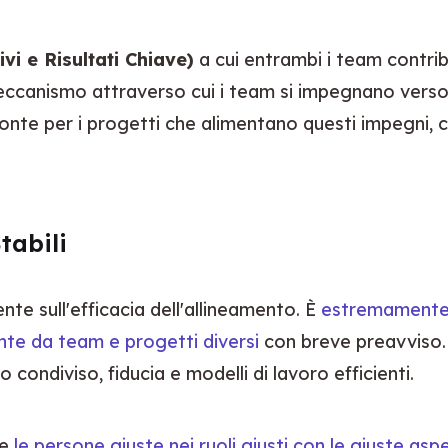
vi e Risultati Chiave)
 a cui entrambi i team contrib
meccanismo attraverso cui i team si impegnano verso ob
nte per i progetti che alimentano questi impegni, cr
tabili
nte sull'efficacia dell'allineamento. È 
estremamente di
te da team e progetti diversi
 con breve preavviso
condiviso, fiducia e modelli di lavoro efficienti.
e 
le persone giuste nei ruoli giusti con le giuste asp