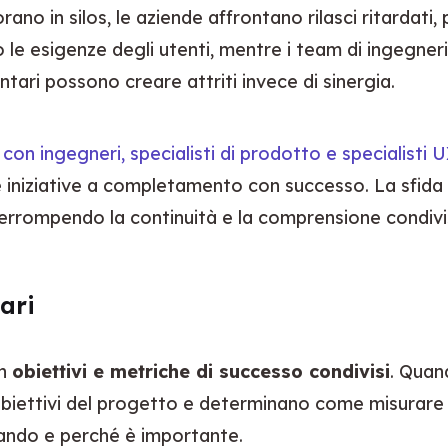
o in silos, le aziende affrontano rilasci ritardati, p
o le esigenze degli utenti, mentre i team di ingegner
ari possono creare attriti invece di sinergia.
con ingegneri, specialisti di prodotto e specialisti
e iniziative a completamento con successo. La sfid
terrompendo la continuità e la comprensione condivi
iari
n 
obiettivi e metriche di successo condivisi
. Quan
iettivi del progetto e determinano come misurare i
ando e perché è importante.