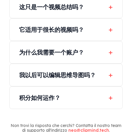
这只是一个视频总结吗？
不是。传统总结将口语内容压缩为文本。
ClipMind将视频重构为带时间戳的结构化视觉层
它适用于很长的视频吗？
次，使逻辑和流程一目了然。
是的。ClipMind可以处理从简短教程到多小时的
直播和播客剧集的所有内容。
为什么我需要一个账户？
账户可以让您的地图安全保存、从任何设备访问
并在以后编辑。
我以后可以编辑思维导图吗？
当然可以。每个生成的导图都是完全可编辑的。
您可以随时优化、重组或扩展它。
积分如何运作？
每个生成的总结会消耗少量积分。您可以根据需
要随时跟踪使用情况并升级。
Non trovi la risposta che cerchi? Contatta il nostro team
di supporto all'indirizzo
neo@clipmind.tech
.