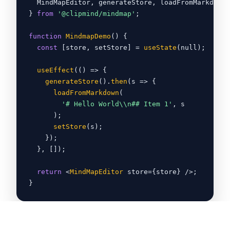
MindMapEditor, generateStore, loadFromMarkdown
}
from
'@clipmind/mindmap'
;
function
MindmapDemo
() 
{
const
 [store, setStore] =
useState
(null);
useEffect
(() =
>
{
generateStore
().
then
(s =
>
{
loadFromMarkdown
(
'# Hello World\\n## Item 1'
, s
);
setStore
(s);
}
);
}
, []);
return
<
MindMapEditor
 store=
{
store
}
 /
>
;
}