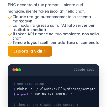
PNG accanto al tuo prompt — niente curl
manuale, niente token incollati nella chat.
Claude redige autonomamente lo schema
markdown
La modalità grezza salta l'AI lato server per
risultati immediati
Il token API rimane nel tuo ambiente, non nella
chat
Tema e layout scelti per adattarsi al contenuto
Esplora la Skill
Claude Code
# one-time setup
$
 mkdir -p ~/.claude/skills/mindmap/scripts
$
export
 CLIPMIND_API_TOKEN=
'…'
# then in any Claude Code session: