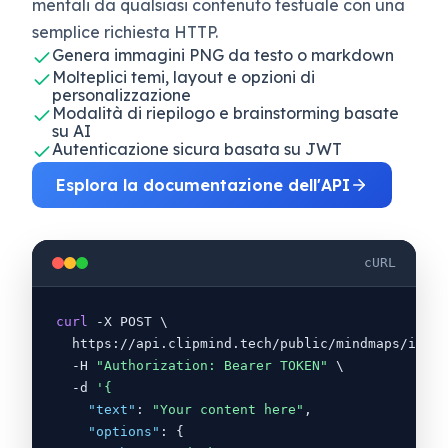
mentali da qualsiasi contenuto testuale con una
semplice richiesta HTTP.
Genera immagini PNG da testo o markdown
Molteplici temi, layout e opzioni di
personalizzazione
Modalità di riepilogo e brainstorming basate
su AI
Autenticazione sicura basata su JWT
Esplora la documentazione dell'API
cURL
curl
 -X POST \
https://api.clipmind.tech/public/mindmaps/image
-H
"Authorization: Bearer TOKEN"
 \
-d 
'
{
"text"
:
"Your content here"
,
"options"
: 
{