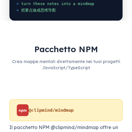
>
turn these notes into a mindmap
>
把要点做成思维导图
Pacchetto NPM
Crea mappe mentali direttamente nei tuoi progetti
JavaScript/TypeScript
@clipmind/mindmap
npm
Il pacchetto NPM @clipmind/mindmap offre un