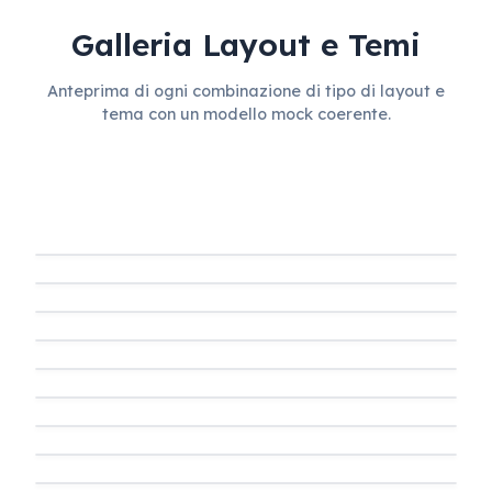
Galleria Layout e Temi
Anteprima di ogni combinazione di tipo di layout e
tema con un modello mock coerente.
A1
B1
Central Topic
B2
C1
B1
Central Topic
C1