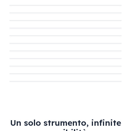
A1
B1
A1
B1
Un solo strumento, infinite