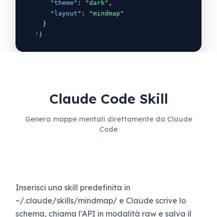
"theme"
:
"dark"
,
"layout"
:
"mindmap"
}
'
}
Claude Code Skill
Genera mappe mentali direttamente da Claude
Code
Inserisci una skill predefinita in
~/.claude/skills/mindmap/ e Claude scrive lo
schema, chiama l'API in modalità raw e salva il