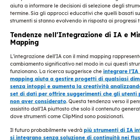
aiuta a informare le decisioni di selezione degli strum
termine. Sia gli approcci educativi che quelli basati su
strumenti si stanno evolvendo in risposta ai progressi 
Tendenze nell'Integrazione di IA e Mi
Mapping
L'integrazione dell'IA con il mind mapping rappresent
cambiamento significativo nel modo in cui questi stru
funzionano. La ricerca suggerisce che
integrare l'IA
mapping aiuta a gestire progetti di qualsiasi di
senza intoppi e aumenta la creatività analizzand
set di dati per offrire suggerimenti che gli utent
non aver considerato
. Questa tendenza verso il pen
assistito dall'IA piuttosto che solo il contenuto genera
dove strumenti come ClipMind sono posizionati.
Il futuro probabilmente vedrà
più strumenti di IA in
si integrano senza soluzione di continuità nei flus