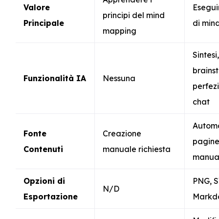
Valore
Esegui
principi del mind
Principale
di min
mapping
Sintesi,
brains
Funzionalità IA
Nessuna
perfez
chat
Autom
Fonte
Creazione
pagine
Contenuti
manuale richiesta
manua
Opzioni di
PNG, S
N/D
Esportazione
Markd