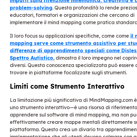
impatti sulla ritenzione mnemonica, creatività e 
problem-solving
. Questa profondità lo rende prezio
educatori, formatori e organizzazioni che cercano di
implementare il mind mapping come pratica standard
Il loro focus su applicazioni specifiche, come come
il
mapping serve come strumento assistivo per stu
differenze di apprendimento speciali come Disles
Spettro Autistico
, dimostra il loro impegno nel coprir
diversi. Questa conoscenza specializzata può essere d
trovare in piattaforme focalizzate sugli strumenti.
Limiti come Strumento Interattivo
La limitazione più significativa di MindMapping.com è
uno strumento interattivo—è una risorsa di riferimento
apprendere sul software di mind mapping, ma non pu
effettivamente creare mappe mentali direttamente s
piattaforma. Questo crea un divario tra apprendimen
implementazione che gli utenti devono colmare con al