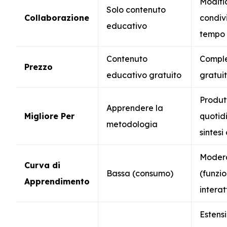
Modifi
Solo contenuto
Collaborazione
condivi
educativo
tempo 
Contenuto
Compl
Prezzo
educativo gratuito
gratui
Produt
Apprendere la
Migliore Per
quotid
metodologia
sintesi
Moder
Curva di
Bassa (consumo)
(funzio
Apprendimento
interat
Estens