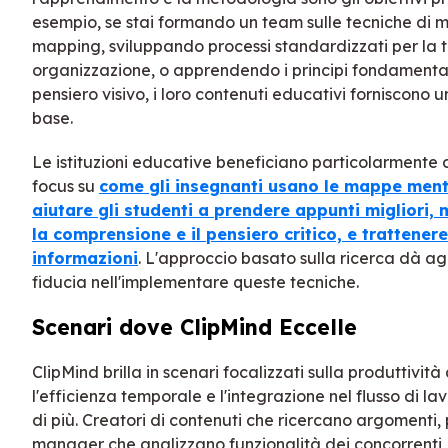
esempio, se stai formando un team sulle tecniche di 
mapping, sviluppando processi standardizzati per la 
organizzazione, o apprendendo i principi fondamental
pensiero visivo, i loro contenuti educativi forniscono 
base.
Le istituzioni educative beneficiano particolarmente d
focus su
come gli insegnanti usano le mappe ment
aiutare gli studenti a prendere appunti migliori, 
la comprensione e il pensiero critico, e trattenere
informazioni
. L'approccio basato sulla ricerca dà ag
fiducia nell'implementare queste tecniche.
Scenari dove ClipMind Eccelle
ClipMind brilla in scenari focalizzati sulla produttivit
l'efficienza temporale e l'integrazione nel flusso di l
di più. Creatori di contenuti che ricercano argomenti,
manager che analizzano funzionalità dei concorrenti,