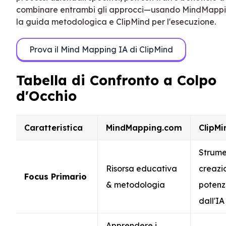
combinare entrambi gli approcci—usando MindMappi
la guida metodologica e ClipMind per l'esecuzione.
Prova il Mind Mapping IA di ClipMind
Tabella di Confronto a Colpo
d'Occhio
Caratteristica
MindMapping.com
ClipMi
Strume
Risorsa educativa
creazi
Focus Primario
& metodologia
potenz
dall'IA
Apprendere i