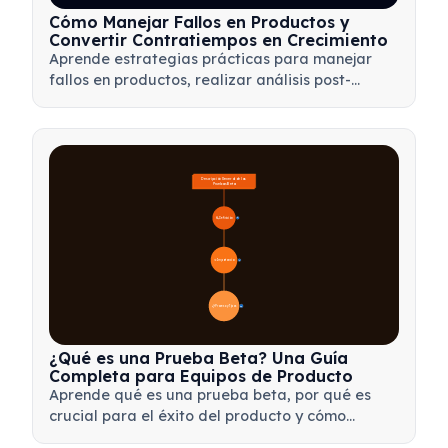
Cómo Manejar Fallos en Productos y
Convertir Contratiempos en Crecimiento
Aprende estrategias prácticas para manejar
fallos en productos, realizar análisis post-
mortem efectivos y transformar contratiempos
en valiosas oportunidades de aprendizaje para
tu equipo.
Descripción General de las 
Pruebas Beta
🔍 Definición
4
🎯 Importancia
7
📋 Proceso y Tipos
20
¿Qué es una Prueba Beta? Una Guía
Completa para Equipos de Producto
Aprende qué es una prueba beta, por qué es
crucial para el éxito del producto y cómo
realizar pruebas beta efectivas para validar tu