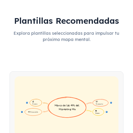
Plantillas Recomendadas
Explora plantillas seleccionadas para impulsar tu
próximo mapa mental.
💰 
📦 
16
16
Precio
Producto
Marco de las 4Ps del 
Marketing Mix
🏪 
📢 Promoción
17
17
Plaza