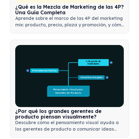
¿Qué es la Mezcla de Marketing de las 4P?
Una Guía Completa
Aprende sobre el marco de las 4P del marketing
mix: producto, precio, plaza y promoción, y cómo
utilizar esta herramienta estratégica para
desarrollar estrategias de marketing efectivas.
🚀 Desarrollo de 
15
Habilidades
🛠️ Herramientas Prácticas
15
🎯 Beneficios Principales
15
Pensamiento Visual para 
Gerentes de Producto
¿Por qué los grandes gerentes de
producto piensan visualmente?
Descubre cómo el pensamiento visual ayuda a
los gerentes de producto a comunicar ideas
complejas, tomar decisiones más rápidas y