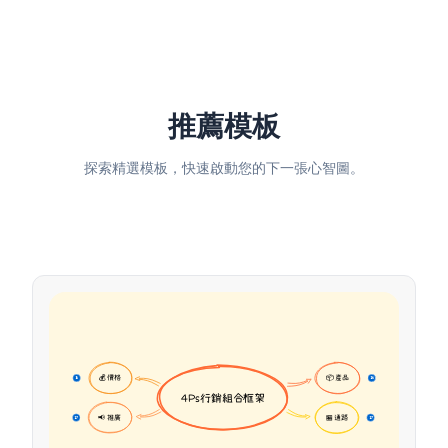
推薦模板
探索精選模板，快速啟動您的下一張心智圖。
💰 價格
📦 產品
16
16
4Ps行銷組合框架
📢 推廣
🏪 通路
17
17