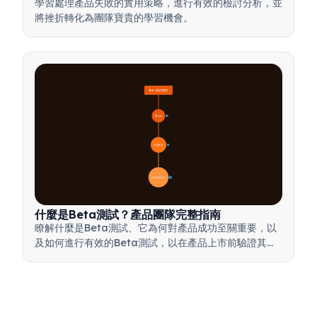
學習處理產品失敗的實用策略，進行有效的檢討分析，並
將挫折轉化為團隊寶貴的學習機會。
Beta測試概覽
🔍 定義
4
🎯 重要性
7
📋 流程與類型
20
什麼是Beta測試？產品團隊完整指南
瞭解什麼是Beta測試、它為何對產品成功至關重要，以
及如何進行有效的Beta測試，以在產品上市前驗證其品
質。