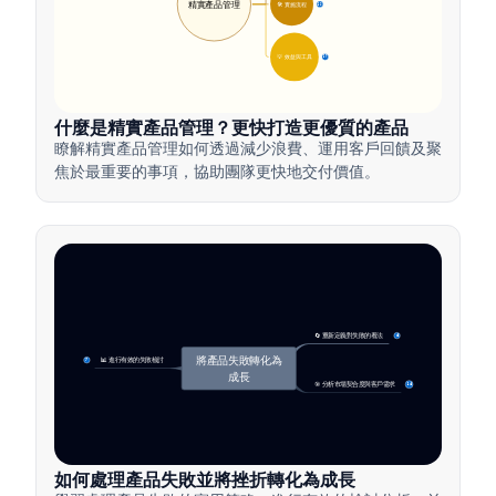
精實產品管理
🛠️ 實施流程
12
💡 效益與工具
17
什麼是精實產品管理？更快打造更優質的產品
瞭解精實產品管理如何透過減少浪費、運用客戶回饋及聚
焦於最重要的事項，協助團隊更快地交付價值。
🔄 重新定義對失敗的看法
4
將產品失敗轉化為
📊 進行有效的失敗檢討
7
成長
🎯 分析市場契合度與客戶需求
14
如何處理產品失敗並將挫折轉化為成長