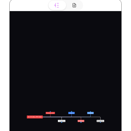
8
9
13
🔍 定義與核心理念
⚙️ 關鍵特徵
🚀 實際案例
最小可行產品 (MVP) 概述
🎯 目的與效益
📋 開發流程
🛠️ 規劃與工具
6
13
23