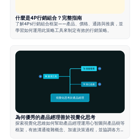
什麼是4P行銷組合？完整指南
了解4Ps行銷組合框架——產品、價格、通路與推廣，並
學習如何運用此策略工具來制定有效的行銷策略。
🚀 技能發展
15
🛠️ 實用工具
15
🎯 核心益處
15
視覺化思考於產品經理
為何優秀的產品經理善於視覺化思考
探索視覺化思維如何幫助產品經理運用心智圖與產品樹等
框架，有效溝通複雜概念、加速決策過程，並協調各方利
害關係人達成共識。