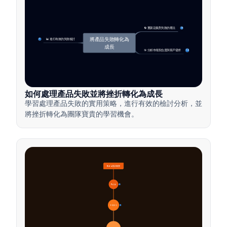
🔄 重新定義對失敗的看法
4
將產品失敗轉化為
📊 進行有效的失敗檢討
7
成長
🎯 分析市場契合度與客戶需求
14
如何處理產品失敗並將挫折轉化為成長
學習處理產品失敗的實用策略，進行有效的檢討分析，並
將挫折轉化為團隊寶貴的學習機會。
Beta測試概覽
🔍 定義
4
🎯 重要性
7