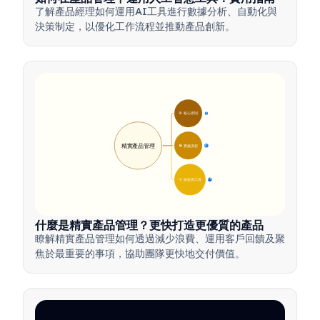
了解產品經理如何運用AI工具進行數據分析、自動化與
決策制定，以優化工作流程並推動產品創新。
🎯 核心原則
9
精實產品管理
🛠️ 實施流程
12
💡 效益與工具
17
什麼是精實產品管理？更快打造更優質的產品
瞭解精實產品管理如何透過減少浪費、運用客戶回饋及聚
焦於最重要的事項，協助團隊更快地交付價值。