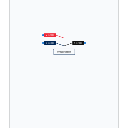
📊 分析階段
23
🎯 規劃階段
🔍 執行階段
12
12
使用者訪談指南