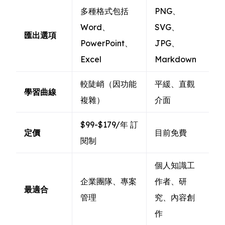
多種格式包括
PNG、
Word、
SVG、
匯出選項
PowerPoint、
JPG、
Excel
Markdown
較陡峭（因功能
平緩、直觀
學習曲線
複雜）
介面
$99-$179/年 訂
定價
目前免費
閱制
個人知識工
企業團隊、專案
作者、研
最適合
管理
究、內容創
作