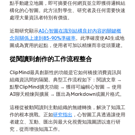
點手動建立地圖，即可摘要任何網頁並立即獲得邏輯結
構化的心智圖。此方法對學生、研究者及任何需要快速
處理大量資訊者特別有價值。
近期研究顯示
AI心智圖在識別結構良好內容的關鍵概
念與關係上達到85-90%準確率
。此準確度使AI生成地
圖成為實用的起點，使用者可加以精煉而非從頭重建。
從閱讀到創作的工作流程整合
ClipMind最具創新性的功能是它如何橋接消費資訊與
組織資訊間的隔閡。典型工作流程如下：閱讀文章 →
點擊ClipMind擴充功能 → 獲得可編輯心智圖 → 使用
AI聊天精煉與擴展 → 匯出為Markdown或圖片格式。
這種從被動閱讀到主動組織的無縫轉換，解決了知識工
作的根本挑戰。正如
研究指出
，心智圖工具透過讓使用
者建立、互動、匯出與最大化視覺知識圖譜以進行研
究，從而增強知識工作。