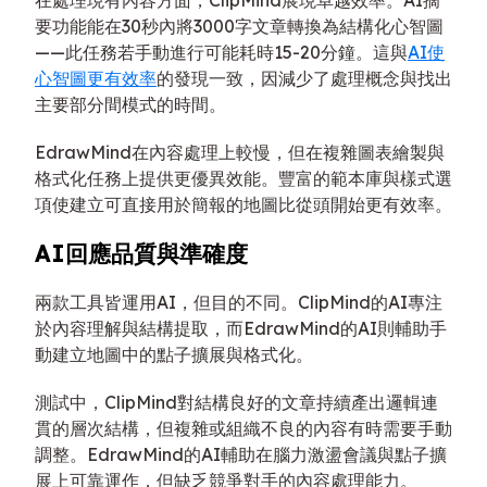
要功能能在30秒內將3000字文章轉換為結構化心智圖
——此任務若手動進行可能耗時15-20分鐘。這與
AI使
心智圖更有效率
的發現一致，因減少了處理概念與找出
主要部分間模式的時間。
EdrawMind在內容處理上較慢，但在複雜圖表繪製與
格式化任務上提供更優異效能。豐富的範本庫與樣式選
項使建立可直接用於簡報的地圖比從頭開始更有效率。
AI回應品質與準確度
兩款工具皆運用AI，但目的不同。ClipMind的AI專注
於內容理解與結構提取，而EdrawMind的AI則輔助手
動建立地圖中的點子擴展與格式化。
測試中，ClipMind對結構良好的文章持續產出邏輯連
貫的層次結構，但複雜或組織不良的內容有時需要手動
調整。EdrawMind的AI輔助在腦力激盪會議與點子擴
展上可靠運作，但缺乏競爭對手的內容處理能力。