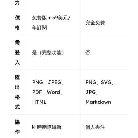
力
價
免費版 + 59美元/
完全免費
格
年訂閱
需
登
是（完整功能）
否
入
匯
PNG、JPEG、
PNG、SVG、
出
PDF、Word、
JPG、
格
HTML
Markdown
式
協
即時團隊編輯
個人專注
作