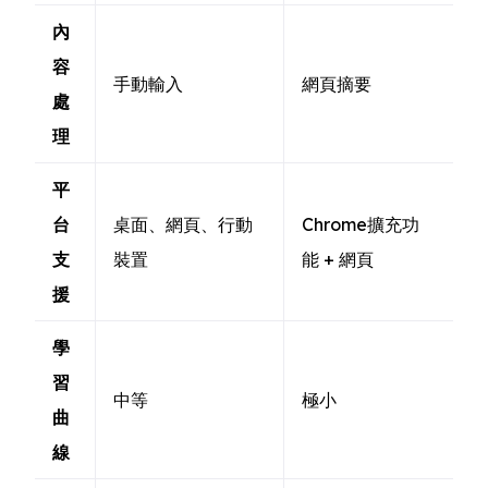
內
容
手動輸入
網頁摘要
處
理
平
台
桌面、網頁、行動
Chrome擴充功
支
裝置
能 + 網頁
援
學
習
中等
極小
曲
線