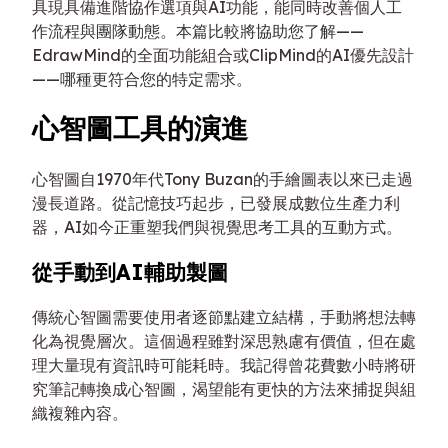
具現具備進階協作選項與AI功能，能同時改善個人工
作流程與團隊動態。本篇比較將協助您了解——
EdrawMind的全面功能組合或ClipMind的AI優先設計
——哪種更符合您的特定需求。
心智圖工具的演進
心智圖自1970年代Tony Buzan的手繪圖表以來已走過
漫長道路。從記憶技巧起步，已發展成數位生產力利
器，AI如今正重塑我們與視覺思考工具的互動方式。
從手動到AI輔助製圖
傳統心智圖需要使用者逐節點建立結構，手動將想法轉
化為視覺層次。這個過程雖對深思熟慮有價值，但在處
理大量現有資訊時可能耗時。我記得曾花費數小時將研
究筆記轉換成心智圖，渴望能有更快的方法來捕捉與組
織複雜內容。