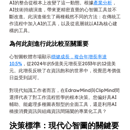
AI的整合從根本上改變了這一動態。根據
產業分析
，
AI技術持續演進，帶來更精密直覺的心智圖工具並不
斷改進。此演進催生了兩種截然不同的方法：在傳統工
作流程中加入AI的工具，以及從底層就以AI為核心建
構的工具。
為何此刻進行此比較至關重要
心智圖軟體市場顯示
穩健成長，複合年增長率達
10.5%
，從2024年的5億美元增長至2033年的12億美
元。此增長反映了在資訊飽和的世界中，視覺思考價值
日益受到認可。
對現代知識工作者而言，在EdrawMind與ClipMind間
選擇代表了對工作流程哲學的根本決策。您偏好具AI
輔助、能處理多種圖表類型的全面工具，還是利用AI
橋接消費資訊與組織資訊間隔閡的專業化工具？
決策標準：現代心智圖的關鍵要