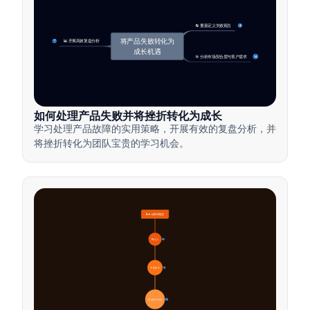
🔄 重新定义失败观念
4
将产品失败转化为
📊 开展高效复盘分析
7
成长机遇
🎯 分析市场契合度与客户需求
14
如何处理产品失败并将挫折转化为成长
学习处理产品故障的实用策略，开展有效的复盘分析，并
将挫折转化为团队宝贵的学习机会。
Beta测试概述
🔍 定义
4
🎯 重要性
7
📋 流程与类型
20