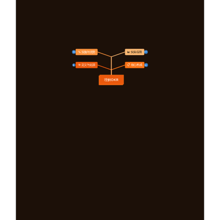
🔧 实施与优势
📊 实际应用
14
15
🎯 定义与起源
📋 核心构成
8
12
理解OKR