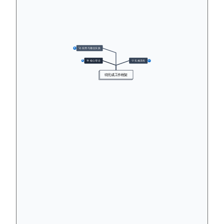
🚀 应用与最佳实践
16
🎯 核心理念
💡 实施流程
8
17
待完成工作框架