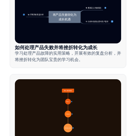
🔄 重新定义失败观念
4
将产品失败转化为
📊 开展高效复盘分析
7
成长机遇
🎯 分析市场契合度与客户需求
14
如何处理产品失败并将挫折转化为成长
学习处理产品故障的实用策略，开展有效的复盘分析，并
将挫折转化为团队宝贵的学习机会。
Beta测试概述
🔍 定义
4
🎯 重要性
7
📋 流程与类型
20