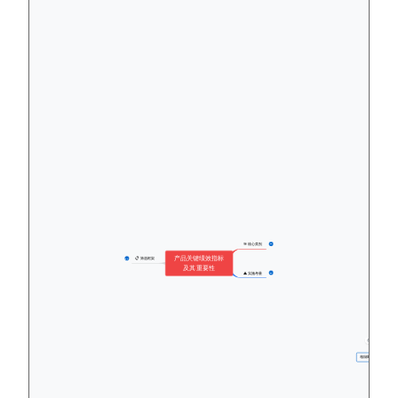
🎯 核心类别
27
产品关键绩效指标
📋 筛选框架
27
及其重要性
⚠️ 实施考量
17
相应调整产品策略