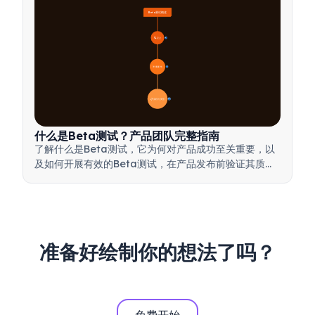
Beta测试概述
🔍 定义
4
🎯 重要性
7
📋 流程与类型
20
什么是Beta测试？产品团队完整指南
了解什么是Beta测试，它为何对产品成功至关重要，以
及如何开展有效的Beta测试，在产品发布前验证其质
量。
准备好绘制你的想法了吗？