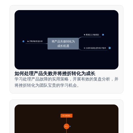
🔄 重新定义失败观念
4
将产品失败转化为
📊 开展高效复盘分析
7
成长机遇
🎯 分析市场契合度与客户需求
14
如何处理产品失败并将挫折转化为成长
学习处理产品故障的实用策略，开展有效的复盘分析，并
将挫折转化为团队宝贵的学习机会。
Beta测试概述
🔍 定义
4