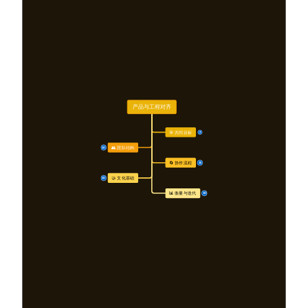
产品与工程对齐
🎯 共同目标
7
👥 团队结构
10
🔄 协作流程
15
🤝 文化基础
10
📊 衡量与迭代
10