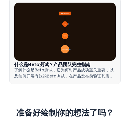
Beta测试概述
🔍 定义
4
🎯 重要性
7
📋 流程与类型
20
什么是Beta测试？产品团队完整指南
了解什么是Beta测试，它为何对产品成功至关重要，以
及如何开展有效的Beta测试，在产品发布前验证其质
量。
准备好绘制你的想法了吗？