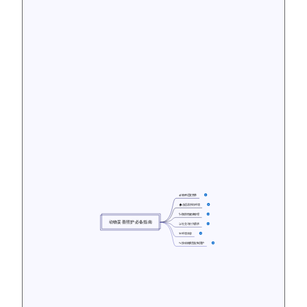
🍎 物种适宜营养
17
🏠 合适居所与环境
15
🩺 预防性健康管理
18
动物妥善照护必备指南
🤝 社交与行为需求
16
🎯 环境丰容
16
🐾 按动物类型定制照护
15