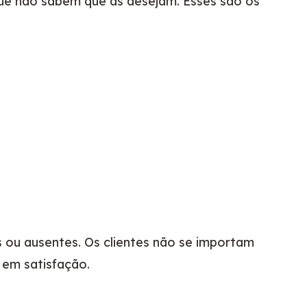
ue não sabem que as desejam. Esses são os 
 ou ausentes. Os clientes não se importam 
 em satisfação.