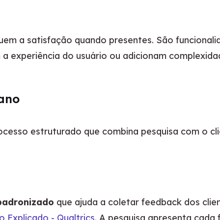
uem a satisfação quando presentes. São funcionalid
 experiência do usuário ou adicionam complexida
ano
esso estruturado que combina pesquisa com o clie
padronizado
 que ajuda a coletar feedback dos clie
 Explicado - Qualtrics
. A pesquisa apresenta cada 