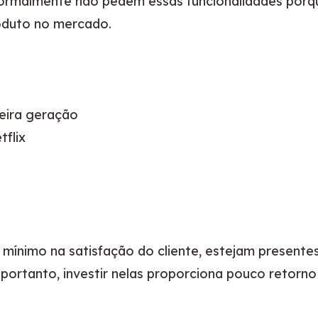
 normalmente não pedem essas funcionalidades porq
roduto no mercado.
meira geração
flix
mínimo na satisfação do cliente, estejam presentes
portanto, investir nelas proporciona pouco retorno