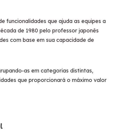
e funcionalidades que ajuda as equipes a 
entender como diferentes funcionalidades impactam a satisfação do cliente. Desenvolvido na década de 1980 pelo professor japonês 
ades com base em sua capacidade de 
rupando-as em categorias distintas, 
idades que proporcionará o máximo valor 