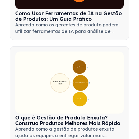
Como Usar Ferramentas de IA na Gestão
de Produtos: Um Guia Prático
Aprenda como os gerentes de produto podem
utilizar ferramentas de IA para análise de
dados, automação e tomada de decisões, a fim
de otimizar fluxos de trabalho e impulsionar a
inovação de produtos.
🎯 Princípios Fundamentais
9
Gestão de Produto 
🛠️ Processo de Implementação
12
Enxuta
💡 Benefícios e Ferramentas
17
O que é Gestão de Produto Enxuta?
Construa Produtos Melhores Mais Rápido
Aprenda como a gestão de produtos enxuta
ajuda as equipes a entregar valor mais