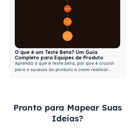
🔍 Definição
4
🎯 Importância
7
📋 Processo e Tipos
20
O que é um Teste Beta? Um Guia
Completo para Equipes de Produto
Aprenda o que é teste beta, por que é crucial
para o sucesso do produto e como realizar
testes beta eficazes para validar seu produto
antes do lançamento.
Pronto para Mapear Suas
Ideias?