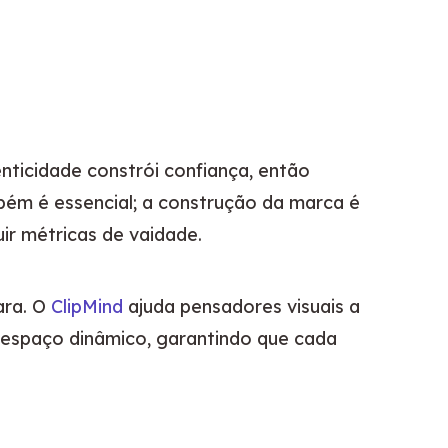
Além dos passos, campanhas duradouras são construídas sobre princípios fundamentais. A autenticidade constrói confiança, então 
bém é essencial; a construção da marca é 
ir métricas de vaidade.
ra. O 
ClipMind
 ajuda pensadores visuais a 
espaço dinâmico, garantindo que cada 