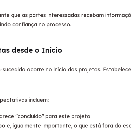
ante que as partes interessadas recebam informaç
uindo confiança no processo.
tas desde o Início
cedido ocorre no início dos projetos. Estabelecer l
ectativas incluem:
arece "concluído" para este projeto
po e, igualmente importante, o que está fora do e