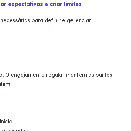
r expectativas e criar limites
necessárias para definir e gerenciar 
o. O engajamento regular mantém as partes 
alem.
nício
nteressadas