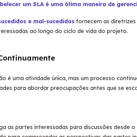
belecer um SLA é uma ótima maneira de gerencia
sucedidos e mal-sucedidos
 fornecem as diretrizes 
eressadas ao longo do ciclo de vida do projeto.
 Continuamente
ão é uma atividade única, mas um processo contínu
idades para abordar preocupações antes que se esc
aga as partes interessadas para discussões desde o i
do para compreender as perspectivas das partes i