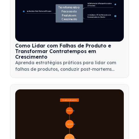
🔄 Reformular a Perspectiva sobre 
4
o Fracasso
Transformando o 
Fracasso do 
📊 Realizar Post-Mortems Eficazes
7
Produto em 
🎯 Analisar o Fit do Mercado e as 
14
Necessidades do Cliente
Crescimento
Como Lidar com Falhas de Produto e
Transformar Contratempos em
Crescimento
Aprenda estratégias práticas para lidar com
falhas de produtos, conduzir post-mortems
eficazes e transformar contratempos em
oportunidades valiosas de aprendizado para
sua equipe.
Visão Geral do Teste Beta
🔍 Definição
4
🎯 Importância
7
📋 Processo e Tipos
20