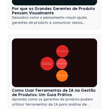
Por que os Grandes Gerentes de Produto
Pensam Visualmente
Descubra como o pensamento visual ajuda
gerentes de produto a comunicar ideias
complexas, tomar decisões mais rápidas e
alinhar stakeholders usando estruturas como
mapas mentais e árvores de produto.
🚀 Áreas de Transformação pela IA
28
Revolução da IA na 
🛠️ Ferramentas Práticas de IA
31
Gestão de Produtos
📋 Estratégia de Implementação
33
Como Usar Ferramentas de IA na Gestão
de Produtos: Um Guia Prático
Aprenda como os gerentes de produto podem
utilizar ferramentas de IA para análise de