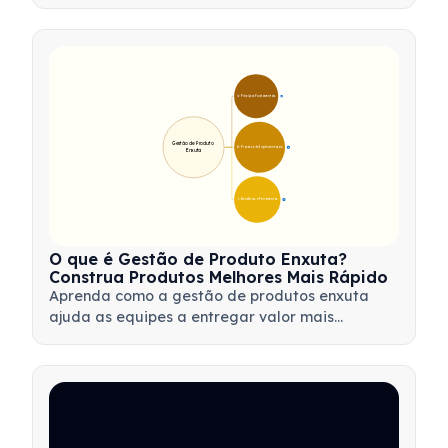
dados, automação e tomada de decisões, a fim
de otimizar fluxos de trabalho e impulsionar a
inovação de produtos.
🎯 Princípios Fundamentais
9
Gestão de Produto 
🛠️ Processo de Implementação
12
Enxuta
💡 Benefícios e Ferramentas
17
O que é Gestão de Produto Enxuta?
Construa Produtos Melhores Mais Rápido
Aprenda como a gestão de produtos enxuta
ajuda as equipes a entregar valor mais
rapidamente, minimizando desperdícios,
utilizando o feedback dos clientes e focando no
que é mais importante.