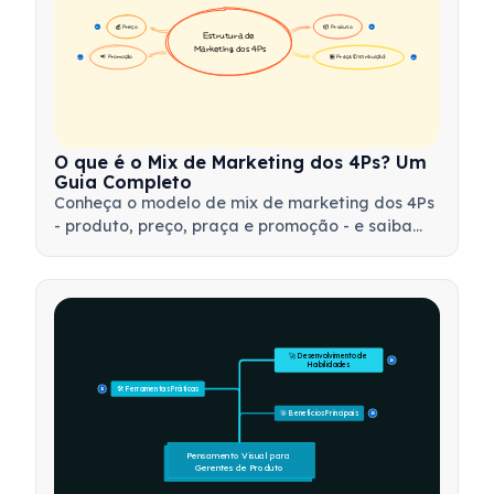
💰 Preço
📦 Produto
16
16
Estrutura de 
Marketing dos 4Ps
📢 Promoção
🏪 Praça (Distribuição)
17
17
O que é o Mix de Marketing dos 4Ps? Um
Guia Completo
Conheça o modelo de mix de marketing dos 4Ps
- produto, preço, praça e promoção - e saiba
como utilizar essa ferramenta estratégica para
desenvolver estratégias de marketing eficazes.
🚀 Desenvolvimento de 
15
Habilidades
🛠️ Ferramentas Práticas
15
🎯 Benefícios Principais
15
Pensamento Visual para 
Gerentes de Produto