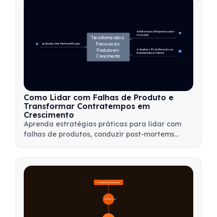
🔄 Reformular a Perspectiva sobre 
4
o Fracasso
Transformando o 
Fracasso do 
📊 Realizar Post-Mortems Eficazes
7
Produto em 
🎯 Analisar o Fit do Mercado e as 
14
Necessidades do Cliente
Crescimento
Como Lidar com Falhas de Produto e
Transformar Contratempos em
Crescimento
Aprenda estratégias práticas para lidar com
falhas de produtos, conduzir post-mortems
eficazes e transformar contratempos em
oportunidades valiosas de aprendizado para
sua equipe.
Visão Geral do Teste Beta
🔍 Definição
4