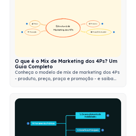
💰 Preço
📦 Produto
16
16
Estrutura de 
Marketing dos 4Ps
📢 Promoção
🏪 Praça (Distribuição)
17
17
O que é o Mix de Marketing dos 4Ps? Um
Guia Completo
Conheça o modelo de mix de marketing dos 4Ps
- produto, preço, praça e promoção - e saiba
como utilizar essa ferramenta estratégica para
desenvolver estratégias de marketing eficazes.
🚀 Desenvolvimento de 
15
Habilidades
🛠️ Ferramentas Práticas
15
🎯 Benefícios Principais
15