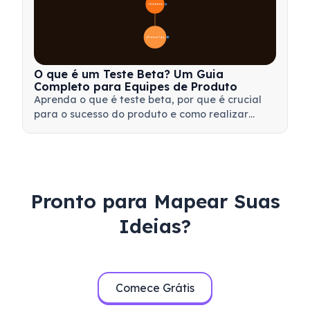
🎯 Importância
7
📋 Processo e Tipos
20
O que é um Teste Beta? Um Guia
Completo para Equipes de Produto
Aprenda o que é teste beta, por que é crucial
para o sucesso do produto e como realizar
testes beta eficazes para validar seu produto
antes do lançamento.
Pronto para Mapear Suas
Ideias?
Comece Grátis