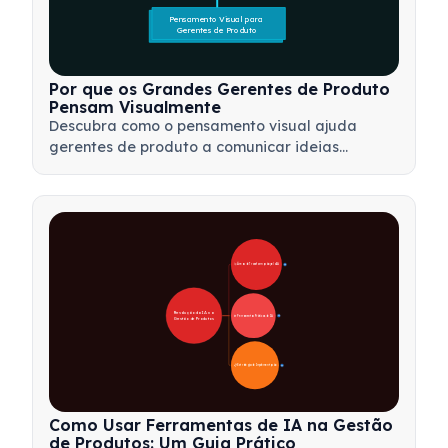
Pensamento Visual para 
Gerentes de Produto
Por que os Grandes Gerentes de Produto
Pensam Visualmente
Descubra como o pensamento visual ajuda
gerentes de produto a comunicar ideias
complexas, tomar decisões mais rápidas e
alinhar stakeholders usando estruturas como
mapas mentais e árvores de produto.
🚀 Áreas de Transformação pela IA
28
Revolução da IA na 
🛠️ Ferramentas Práticas de IA
31
Gestão de Produtos
📋 Estratégia de Implementação
33
Como Usar Ferramentas de IA na Gestão
de Produtos: Um Guia Prático