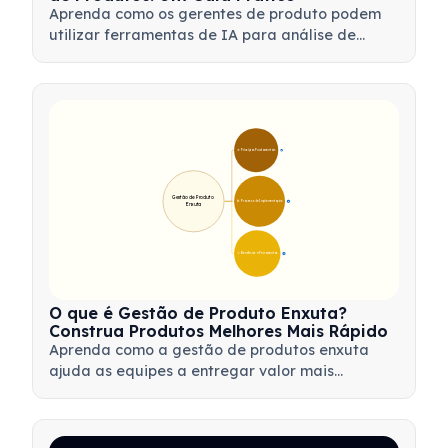
Aprenda como os gerentes de produto podem
utilizar ferramentas de IA para análise de
dados, automação e tomada de decisões, a fim
de otimizar fluxos de trabalho e impulsionar a
inovação de produtos.
🎯 Princípios Fundamentais
9
Gestão de Produto 
🛠️ Processo de Implementação
12
Enxuta
💡 Benefícios e Ferramentas
17
O que é Gestão de Produto Enxuta?
Construa Produtos Melhores Mais Rápido
Aprenda como a gestão de produtos enxuta
ajuda as equipes a entregar valor mais
rapidamente, minimizando desperdícios,
utilizando o feedback dos clientes e focando no
que é mais importante.