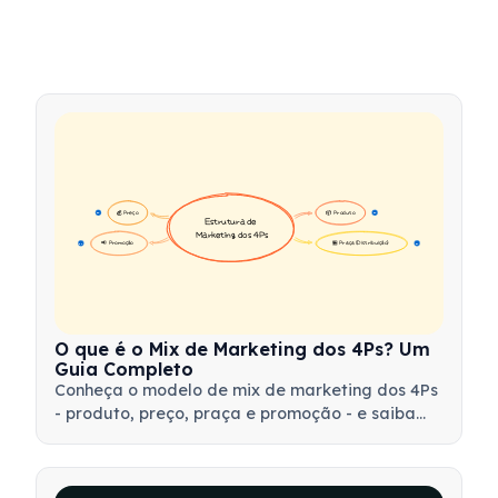
💰 Preço
📦 Produto
16
16
Estrutura de 
Marketing dos 4Ps
📢 Promoção
🏪 Praça (Distribuição)
17
17
O que é o Mix de Marketing dos 4Ps? Um
Guia Completo
Conheça o modelo de mix de marketing dos 4Ps
- produto, preço, praça e promoção - e saiba
como utilizar essa ferramenta estratégica para
desenvolver estratégias de marketing eficazes.