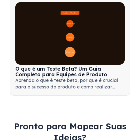
sua equipe.
Visão Geral do Teste Beta
🔍 Definição
4
🎯 Importância
7
📋 Processo e Tipos
20
O que é um Teste Beta? Um Guia
Completo para Equipes de Produto
Aprenda o que é teste beta, por que é crucial
para o sucesso do produto e como realizar
testes beta eficazes para validar seu produto
antes do lançamento.
Pronto para Mapear Suas
Ideias?