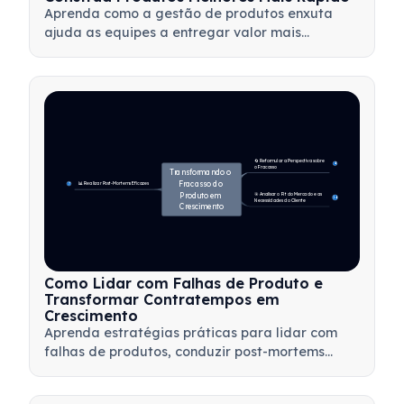
Aprenda como a gestão de produtos enxuta
ajuda as equipes a entregar valor mais
rapidamente, minimizando desperdícios,
utilizando o feedback dos clientes e focando no
que é mais importante.
🔄 Reformular a Perspectiva sobre 
4
o Fracasso
Transformando o 
Fracasso do 
📊 Realizar Post-Mortems Eficazes
7
Produto em 
🎯 Analisar o Fit do Mercado e as 
14
Necessidades do Cliente
Crescimento
Como Lidar com Falhas de Produto e
Transformar Contratempos em
Crescimento
Aprenda estratégias práticas para lidar com
falhas de produtos, conduzir post-mortems
eficazes e transformar contratempos em
oportunidades valiosas de aprendizado para