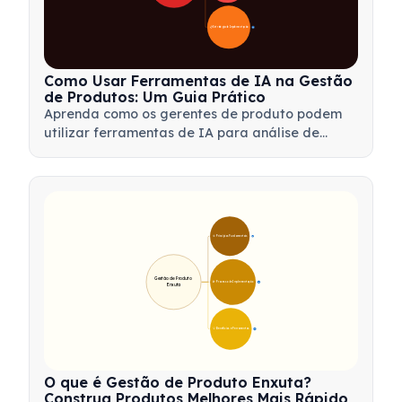
📋 Estratégia de Implementação
33
Como Usar Ferramentas de IA na Gestão
de Produtos: Um Guia Prático
Aprenda como os gerentes de produto podem
utilizar ferramentas de IA para análise de
dados, automação e tomada de decisões, a fim
de otimizar fluxos de trabalho e impulsionar a
inovação de produtos.
🎯 Princípios Fundamentais
9
Gestão de Produto 
🛠️ Processo de Implementação
12
Enxuta
💡 Benefícios e Ferramentas
17
O que é Gestão de Produto Enxuta?
Construa Produtos Melhores Mais Rápido