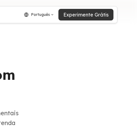
Experimente Grátis
Português
om
entais
renda