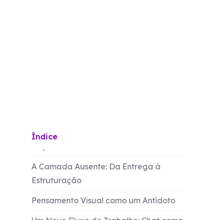
A Arquitetura Cognitiva do
Índice
Esquecimento
A Camada Ausente: Da Entrega à
Estruturação
Pensamento Visual como um Antídoto