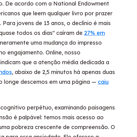
uo. De acordo com a National Endowment
ericanos que leem qualquer livro por prazer
. Para jovens de 13 anos, o declínio é mais
"quase todos os dias" caíram de
27% em
é meramente uma mudança do impresso
no engajamento. Online, nosso
 indicam que a atenção média dedicada a
undos
, abaixo de 2,5 minutos há apenas duas
ão longe descemos em uma página —
caiu
cognitivo perpétuo, examinando paisagens
ensão é palpável: temos mais acesso ao
 uma pobreza crescente de compreensão. O
 para essa ansiedade. Ele oferece a