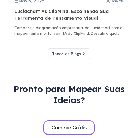
Nov 5, 2025
Joyce
Lucidchart vs ClipMind: Escolhendo Sua
Ferramenta de Pensamento Visual
Compare o diagramação empresarial do Lucidchart com o
mapeamento mental com IA do ClipMind. Descubra qual
ferramenta se adequa ao seu fluxo de trabalho para
pesquisa, planejamento e organização do conhecimento.
Todos os Blogs
Pronto para Mapear Suas
Ideias?
Comece Grátis