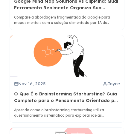
Google Mind Map Solutions vs ClipMind: Qual
Ferramenta Realmente Organiza Sua
Informação?
Compare a abordagem fragmentada do Google para
mapas mentais com a solução alimentada por IA do
ClipMind. Descubra qual ferramenta atende melhor às suas
necessidades de organização de informações com base na
eficiência do fluxo de trabalho e na qualidade do
resultado.
Nov 16, 2025
Joyce
O Que É o Brainstorming Starbursting? Guia
Completo para o Pensamento Orientado por
Perguntas
Aprenda como o brainstorming starbursting utiliza
questionamento sistemático para explorar ideias
minuciosamente antes de buscar soluções. Descubra
técnicas, exemplos e ferramentas de IA como o ClipMind
para aprimorar este método.