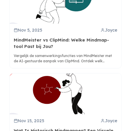
Nov 5, 2025
Joyce
MindMeister vs ClipMind: Welke Mindmap-
tool Past bij Jou?
Vergelijk de samenwerkingsfuncties van MindMeister met
de AI-gestuurde aanpak van ClipMind. Ontdek welk
hulpmiddel beter aansluit bij jouw workflow voor
onderzoek, brainstormen en gestructureerd denken.
Nov 15, 2025
Joyce
Wat Is Historisch Mindmappen? Een Visuele