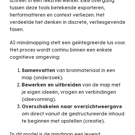
schreef in een tekstverwerker. Elke overgang
tussen deze tools betekende exporteren,
herformatteren en context verliezen. Het
verdeelde het denken in discrete, verliesgevende
fasen.
AI-mindmapping stelt een geïntegreerde lus voor.
Het proces wordt continu binnen een enkele
cognitieve omgeving:
Samenvatten
van bronmateriaal in een
map (onderzoek).
Bewerken en uitbreiden
van de map met
je eigen ideeën, vragen en verbindingen
(ideevorming).
Overschakelen naar overzichtweergave
om direct vanuit de gestructureerde inhoud
te beginnen met opstellen (creatie).
In dit model is de mindmap een levend