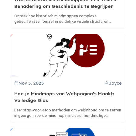
Benadering om Geschiedenis te Begrijpen
Ontdek hoe historisch mindmappen complexe
gebeurtenissen omzet in duidelijke visuele structuren,
waardoor studenten en onderzoekers historische relaties
en tijdlijnen beter kunnen begrijpen via bewezen cognitieve
methoden.
Nov 5, 2025
Joyce
Hoe je Mindmaps van Webpagina's Maakt:
Volledige Gids
Leer stap-voor-stap methoden om webinhoud om te zetten
in georganiseerde mindmaps, inclusief handmatige
technieken en AI-gestuurde tools zoals ClipMind voor
directe conversie.