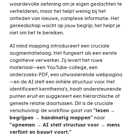
waardevolle oefening om je eigen gedachten te
verhelderen, maar het helpt weinig bij het
ontleden van nieuwe, complexe informatie. Het
gereedschap wacht op jouw begrip; het helpt je
niet om het te bereiken.
AI mind mapping introduceert een cruciale
augmentatielaag. Het fungeert als een eerste
cognitieve verwerker. Jij levert het ruwe
materiaal—een YouTube-college, een
onderzoeks-PDF, een uitwaaierende webpagina
—en de AI stelt een initiële structuur voor. Het
identificeert kernthema's, haalt ondersteunende
punten eruit en suggereert een hiërarchische of
geneste relatie daartussen. Dit is de cruciale
verschuiving: de workflow gaat van
"lezen →
begrijpen → handmatig mappen"
naar
"opnemen → AI stelt structuur voor → mens
verfijnt en bouwt voort."