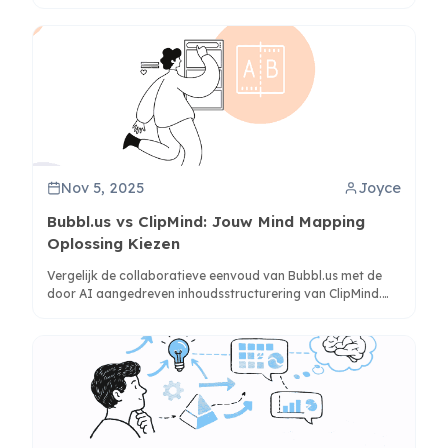
en productiviteitsbehoeften te kiezen.
Nov 5, 2025
Joyce
Bubbl.us vs ClipMind: Jouw Mind Mapping
Oplossing Kiezen
Vergelijk de collaboratieve eenvoud van Bubbl.us met de
door AI aangedreven inhoudsstructurering van ClipMind.
Ontdek welk hulpmiddel past bij studenten, professionals
en teams op basis van workflowbehoeften, prijzen en
functies.