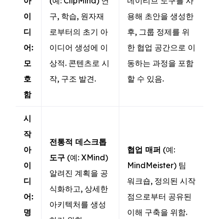
아
(예: ClipMind) 연
네이티브 도구를 사
이
구, 학습, 원자재
용해 초안을 생성한
디
로부터의 초기 아
후, 그룹 정제를 위
어:
이디어 생성에 이
한 협업 공간으로 이
모
상적. 콘텐츠로 시
동하는 과정을 포함
호
작, 구조 발견.
할 수 있음.
함
시
작
전통적 데스크톱
아
협업 매퍼
(예:
도구
(예: XMind)
이
MindMeister) 팀
알려진 계획을 공
디
워크숍, 정의된 시작
식화하고, 상세한
어:
점으로부터 공유된
아키텍처를 생성
명
이해 구축을 위함.