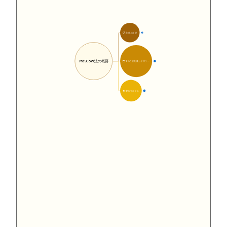
📋 定義と起源
8
MoSCoW法の概要
🗂️ 4つの優先度カテゴリー
16
🔄 実施プロセス
14