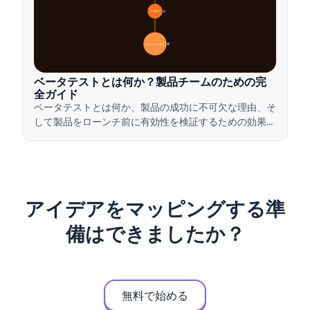
🎯 重要性
7
📋 プロセスと種類
20
ベータテストとは何か？製品チームのための完
全ガイド
ベータテストとは何か、製品の成功に不可欠な理由、そ
して製品をローンチ前に有効性を検証するための効果的
なベータテストの実施方法について学びましょう。
アイデアをマッピングする準
備はできましたか？
無料で始める