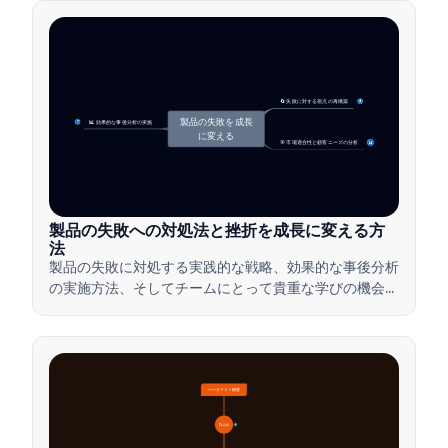
🔄 失敗に対する視点の再構築
4
製品の失敗を成長
📊 効果的な事後分析の実施
7
に変える
🎯 市場適合性と顧客ニーズの分析
14
製品の失敗への対処法と挫折を成長に変える方
法
製品の失敗に対処する実践的な戦略、効果的な事後分析
の実施方法、そしてチームにとって貴重な学びの機会に
挫折を変える方法を学びましょう。
ベータテスト概要
🔍 定義
4