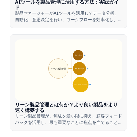
AIツールを製品管理に活用する方法：実践ガイ
ド
製品マネージャーがAIツールを活用してデータ分析、
自動化、意思決定を行い、ワークフローを効率化し、製
品革新を推進する方法を学びましょう。
🎯 核心理念
9
リーン製品管理
🛠️ 実施プロセス
12
💡 メリットとツール
17
リーン製品管理とは何か？より良い製品をより
速く構築する
リーン製品管理が、無駄を最小限に抑え、顧客フィード
バックを活用し、最も重要なことに焦点を当てること
で、チームがどのように価値を迅速に提供するかを学び
ましょう。