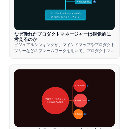
🎯 核となる利点
15
プロダクトマネージャーのた
めのビジュアルシンキング
なぜ優れたプロダクトマネージャーは視覚的に
考えるのか
ビジュアルシンキングが、マインドマップやプロダクト
ツリーなどのフレームワークを用いて、プロダクトマネ
ージャーが複雑なアイデアを伝え、迅速な意思決定を行
い、ステークホルダーとの合意形成を図る方法をご紹介
します。
🚀 AI変革の領域
28
プロダクトマネジメン
🛠️ 実践的AIツール
31
トにおけるAI革命
📋 導入戦略
33