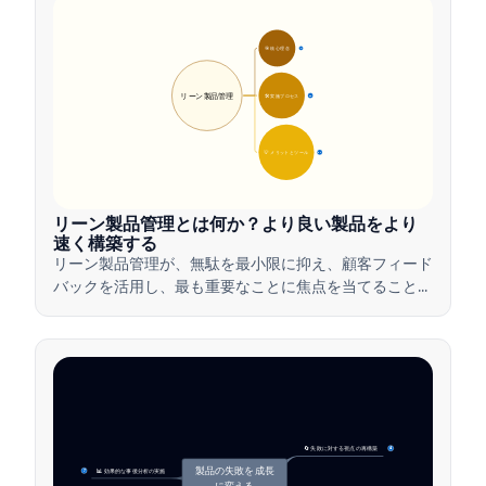
🎯 核心理念
9
リーン製品管理
🛠️ 実施プロセス
12
💡 メリットとツール
17
リーン製品管理とは何か？より良い製品をより
速く構築する
リーン製品管理が、無駄を最小限に抑え、顧客フィード
バックを活用し、最も重要なことに焦点を当てること
で、チームがどのように価値を迅速に提供するかを学び
ましょう。
🔄 失敗に対する視点の再構築
4
製品の失敗を成長
📊 効果的な事後分析の実施
7
に変える