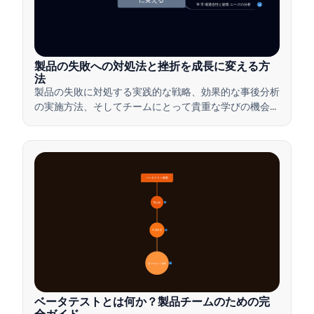
🎯 市場適合性と顧客ニーズの分析
14
製品の失敗への対処法と挫折を成長に変える方
法
製品の失敗に対処する実践的な戦略、効果的な事後分析
の実施方法、そしてチームにとって貴重な学びの機会に
挫折を変える方法を学びましょう。
ベータテスト概要
🔍 定義
4
🎯 重要性
7
📋 プロセスと種類
20
ベータテストとは何か？製品チームのための完