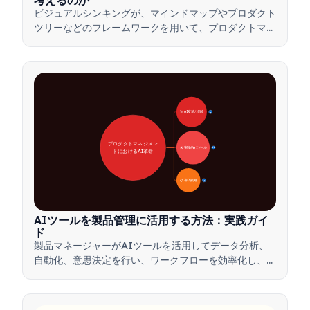
考えるのか
ビジュアルシンキングが、マインドマップやプロダクト
ツリーなどのフレームワークを用いて、プロダクトマネ
ージャーが複雑なアイデアを伝え、迅速な意思決定を行
い、ステークホルダーとの合意形成を図る方法をご紹介
します。
🚀 AI変革の領域
28
プロダクトマネジメン
🛠️ 実践的AIツール
31
トにおけるAI革命
📋 導入戦略
33
AIツールを製品管理に活用する方法：実践ガイ
ド
製品マネージャーがAIツールを活用してデータ分析、
自動化、意思決定を行い、ワークフローを効率化し、製
品革新を推進する方法を学びましょう。