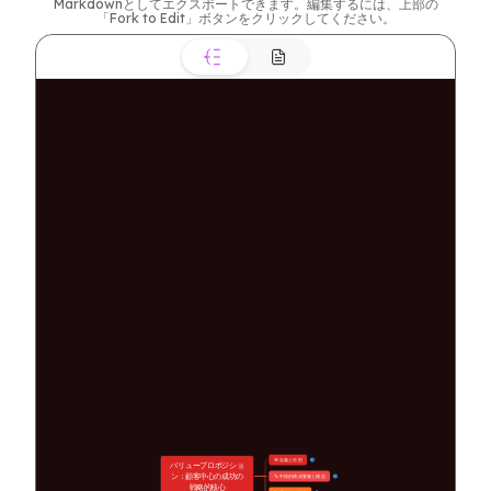
Markdownとしてエクスポートできます。編集するには、上部の
「Fork to Edit」ボタンをクリックしてください。
🎯 定義と目的
5
バリュープロポジショ
ン：顧客中心の成功の
🔧 中核的構成要素と構造
6
戦略的核心