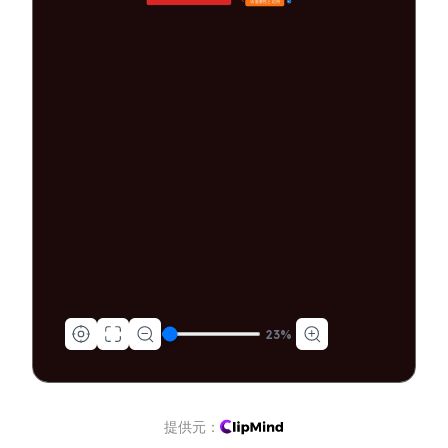
🚀 重要性と応用
6
23
%
提供元：