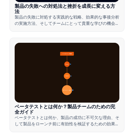
製品の失敗への対処法と挫折を成長に変える方
法
製品の失敗に対処する実践的な戦略、効果的な事後分析
の実施方法、そしてチームにとって貴重な学びの機会に
挫折を変える方法を学びましょう。
ベータテスト概要
🔍 定義
4
🎯 重要性
7
📋 プロセスと種類
20
ベータテストとは何か？製品チームのための完
全ガイド
ベータテストとは何か、製品の成功に不可欠な理由、そ
して製品をローンチ前に有効性を検証するための効果的
なベータテストの実施方法について学びましょう。