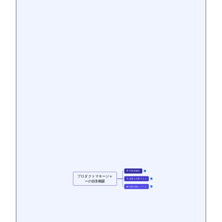
🎯 中核的責任
15
プロダクトマネージャ
🔧 必要な主要スキル
15
ーの役割概要
📊 役割比較とツール
14