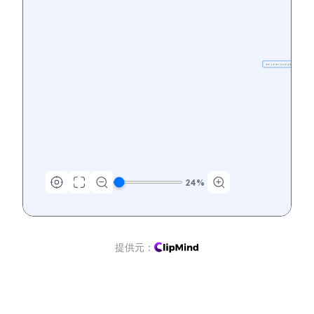
マインドマッピングと分析のためのClipMin
24
%
提供元：