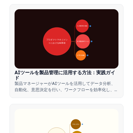
い、ステークホルダーとの合意形成を図る方法をご紹介
します。
🚀 AI変革の領域
28
プロダクトマネジメン
🛠️ 実践的AIツール
31
トにおけるAI革命
📋 導入戦略
33
AIツールを製品管理に活用する方法：実践ガイ
ド
製品マネージャーがAIツールを活用してデータ分析、
自動化、意思決定を行い、ワークフローを効率化し、製
品革新を推進する方法を学びましょう。
🎯 核心理念
9