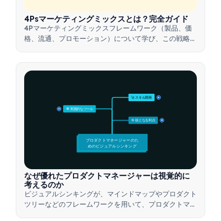
4Psマーケティングミックスとは？完全ガイド
4Pマーケティングミックスフレームワーク（製品、価
格、流通、プロモーション）について学び、この戦略的
ツールを活用して効果的なマーケティング戦略を構築す
る方法を理解しましょう。
🚀 スキル開発
15
🛠️ 実践的なツール
15
🎯 核となる利点
15
プロダクトマネージャーのた
めのビジュアルシンキング
なぜ優れたプロダクトマネージャーは視覚的に
考えるのか
ビジュアルシンキングが、マインドマップやプロダクト
ツリーなどのフレームワークを用いて、プロダクトマネ
ージャーが複雑なアイデアを伝え、迅速な意思決定を行