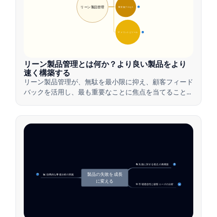
リーン製品管理
🛠️ 実施プロセス
12
💡 メリットとツール
17
リーン製品管理とは何か？より良い製品をより
速く構築する
リーン製品管理が、無駄を最小限に抑え、顧客フィード
バックを活用し、最も重要なことに焦点を当てること
で、チームがどのように価値を迅速に提供するかを学び
ましょう。
🔄 失敗に対する視点の再構築
4
製品の失敗を成長
📊 効果的な事後分析の実施
7
に変える
🎯 市場適合性と顧客ニーズの分析
14