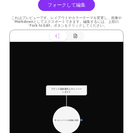
フォークして編集
これはプレビューです。レイアウトやカラーテーマを変更し、画像や
Markdownとしてエクスポートできます。編集するには、上部の
「Fork to Edit」ボタンをクリックしてください。
ブランド認知度向上キャンペー
ンガイド
🎯 キャンペーンの定義と目的
7