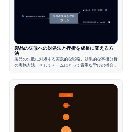
🔄 失敗に対する視点の再構築
4
製品の失敗を成長
📊 効果的な事後分析の実施
7
に変える
🎯 市場適合性と顧客ニーズの分析
14
製品の失敗への対処法と挫折を成長に変える方
法
製品の失敗に対処する実践的な戦略、効果的な事後分析
の実施方法、そしてチームにとって貴重な学びの機会に
挫折を変える方法を学びましょう。
ベータテスト概要
🔍 定義
4
🎯 重要性
7
📋 プロセスと種類
20