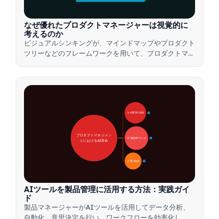
なぜ優れたプロダクトマネージャーは視覚的に
考えるのか
ビジュアルシンキングが、マインドマップやプロダクト
ツリーなどのフレームワークを用いて、プロダクトマネ
ージャーが複雑なアイデアを伝え、迅速な意思決定を行
い、ステークホルダーとの合意形成を図る方法をご紹介
します。
🚀 AI変革の領域
28
プロダクトマネジメン
🛠️ 実践的AIツール
31
トにおけるAI革命
📋 導入戦略
33
AIツールを製品管理に活用する方法：実践ガイ
ド
製品マネージャーがAIツールを活用してデータ分析、
自動化、意思決定を行い、ワークフローを効率化し、製