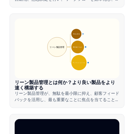
品革新を推進する方法を学びましょう。
🎯 核心理念
9
リーン製品管理
🛠️ 実施プロセス
12
💡 メリットとツール
17
リーン製品管理とは何か？より良い製品をより
速く構築する
リーン製品管理が、無駄を最小限に抑え、顧客フィード
バックを活用し、最も重要なことに焦点を当てること
で、チームがどのように価値を迅速に提供するかを学び
ましょう。