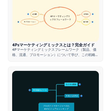
💰 価格
📦 製品
16
16
4Pマーケティングミ
ックスフレームワーク
📢 プロモーション
🏪 流通
17
17
4Psマーケティングミックスとは？完全ガイド
4Pマーケティングミックスフレームワーク（製品、価
格、流通、プロモーション）について学び、この戦略的
ツールを活用して効果的なマーケティング戦略を構築す
る方法を理解しましょう。
🚀 スキル開発
15
🛠️ 実践的なツール
15
🎯 核となる利点
15
プロダクトマネージャーのた
めのビジュアルシンキング