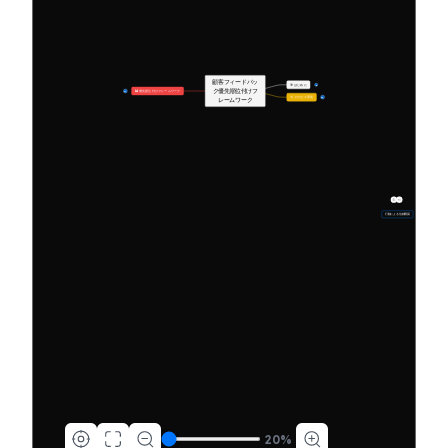
顧客フィードバッ
🎯 はじめに
6
ク優先順位付けフ
📊 優先順位付けフレームワーク
17
🔧 プロセス実装
30
レームワーク
行動による信頼構築
20
%