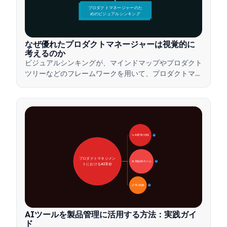
プロダクトマネージャーのた
めのビジュアルシンキング
なぜ優れたプロダクトマネージャーは視覚的に
考えるのか
ビジュアルシンキングが、マインドマップやプロダクト
ツリーなどのフレームワークを用いて、プロダクトマネ
ージャーが複雑なアイデアを伝え、迅速な意思決定を行
い、ステークホルダーとの合意形成を図る方法をご紹介
します。
🚀 AI変革の領域
28
プロダクトマネジメン
🛠️ 実践的AIツール
31
トにおけるAI革命
📋 導入戦略
33
AIツールを製品管理に活用する方法：実践ガイ
ド