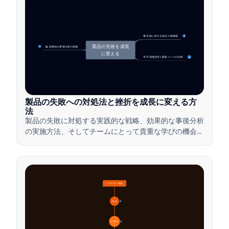
🔄 失敗に対する視点の再構築
4
製品の失敗を成長
📊 効果的な事後分析の実施
7
に変える
🎯 市場適合性と顧客ニーズの分析
14
製品の失敗への対処法と挫折を成長に変える方
法
製品の失敗に対処する実践的な戦略、効果的な事後分析
の実施方法、そしてチームにとって貴重な学びの機会に
挫折を変える方法を学びましょう。
ベータテスト概要
🔍 定義
4
🎯 重要性
7