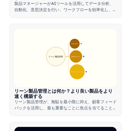
製品マネージャーがAIツールを活用してデータ分析、
自動化、意思決定を行い、ワークフローを効率化し、製
品革新を推進する方法を学びましょう。
🎯 核心理念
9
リーン製品管理
🛠️ 実施プロセス
12
💡 メリットとツール
17
リーン製品管理とは何か？より良い製品をより
速く構築する
リーン製品管理が、無駄を最小限に抑え、顧客フィード
バックを活用し、最も重要なことに焦点を当てること
で、チームがどのように価値を迅速に提供するかを学び
ましょう。