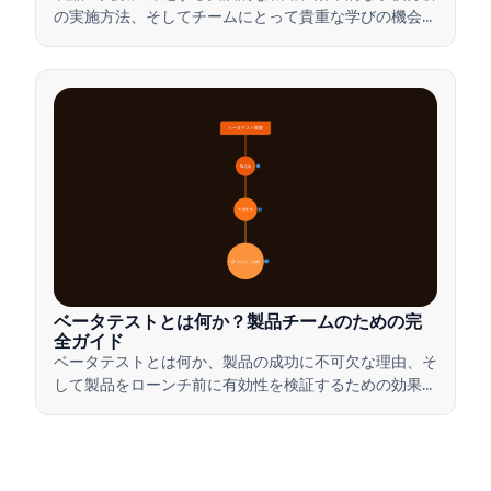
の実施方法、そしてチームにとって貴重な学びの機会に
挫折を変える方法を学びましょう。
ベータテスト概要
🔍 定義
4
🎯 重要性
7
📋 プロセスと種類
20
ベータテストとは何か？製品チームのための完
全ガイド
ベータテストとは何か、製品の成功に不可欠な理由、そ
して製品をローンチ前に有効性を検証するための効果的
なベータテストの実施方法について学びましょう。