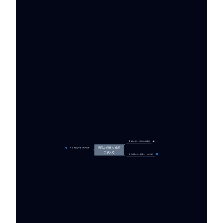
🔄 失敗に対する視点の再構築
4
製品の失敗を成長
📊 効果的な事後分析の実施
7
に変える
🎯 市場適合性と顧客ニーズの分析
14