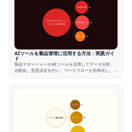
🚀 AI変革の領域
28
プロダクトマネジメン
🛠️ 実践的AIツール
31
トにおけるAI革命
📋 導入戦略
33
AIツールを製品管理に活用する方法：実践ガイ
ド
製品マネージャーがAIツールを活用してデータ分析、
自動化、意思決定を行い、ワークフローを効率化し、製
品革新を推進する方法を学びましょう。
🎯 核心理念
9
リーン製品管理
🛠️ 実施プロセス
12