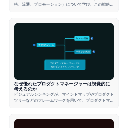
格、流通、プロモーション）について学び、この戦略的
ツールを活用して効果的なマーケティング戦略を構築す
る方法を理解しましょう。
🚀 スキル開発
15
🛠️ 実践的なツール
15
🎯 核となる利点
15
プロダクトマネージャーのた
めのビジュアルシンキング
なぜ優れたプロダクトマネージャーは視覚的に
考えるのか
ビジュアルシンキングが、マインドマップやプロダクト
ツリーなどのフレームワークを用いて、プロダクトマネ
ージャーが複雑なアイデアを伝え、迅速な意思決定を行
い、ステークホルダーとの合意形成を図る方法をご紹介
します。