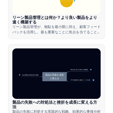
💡 メリットとツール
17
リーン製品管理とは何か？より良い製品をより
速く構築する
リーン製品管理が、無駄を最小限に抑え、顧客フィード
バックを活用し、最も重要なことに焦点を当てること
で、チームがどのように価値を迅速に提供するかを学び
ましょう。
🔄 失敗に対する視点の再構築
4
製品の失敗を成長
📊 効果的な事後分析の実施
7
に変える
🎯 市場適合性と顧客ニーズの分析
14
製品の失敗への対処法と挫折を成長に変える方
法
製品の失敗に対処する実践的な戦略、効果的な事後分析