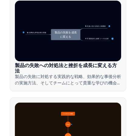
🔄 失敗に対する視点の再構築
4
製品の失敗を成長
📊 効果的な事後分析の実施
7
に変える
🎯 市場適合性と顧客ニーズの分析
14
製品の失敗への対処法と挫折を成長に変える方
法
製品の失敗に対処する実践的な戦略、効果的な事後分析
の実施方法、そしてチームにとって貴重な学びの機会に
挫折を変える方法を学びましょう。
ベータテスト概要
🔍 定義
4