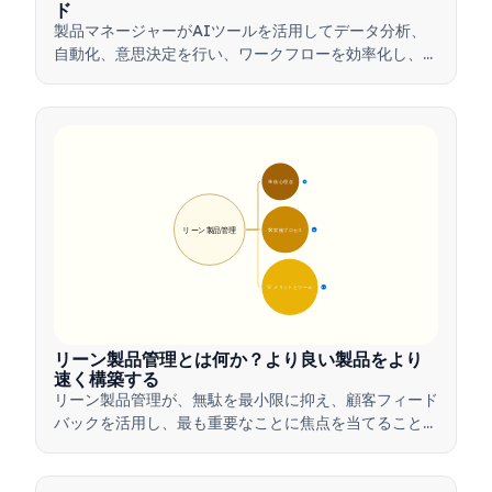
ド
製品マネージャーがAIツールを活用してデータ分析、
自動化、意思決定を行い、ワークフローを効率化し、製
品革新を推進する方法を学びましょう。
🎯 核心理念
9
リーン製品管理
🛠️ 実施プロセス
12
💡 メリットとツール
17
リーン製品管理とは何か？より良い製品をより
速く構築する
リーン製品管理が、無駄を最小限に抑え、顧客フィード
バックを活用し、最も重要なことに焦点を当てること
で、チームがどのように価値を迅速に提供するかを学び
ましょう。