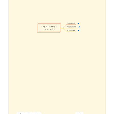
🎯 定義と核心理念
11
プロダクトマーケット
📈 重要性と測定方法
30
フィットガイド
🔄 プロセスと戦略
44