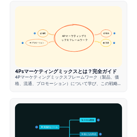
💰 価格
📦 製品
16
16
4Pマーケティングミ
ックスフレームワーク
📢 プロモーション
🏪 流通
17
17
4Psマーケティングミックスとは？完全ガイド
4Pマーケティングミックスフレームワーク（製品、価
格、流通、プロモーション）について学び、この戦略的
ツールを活用して効果的なマーケティング戦略を構築す
る方法を理解しましょう。
🚀 スキル開発
15
🛠️ 実践的なツール
15
🎯 核となる利点
15