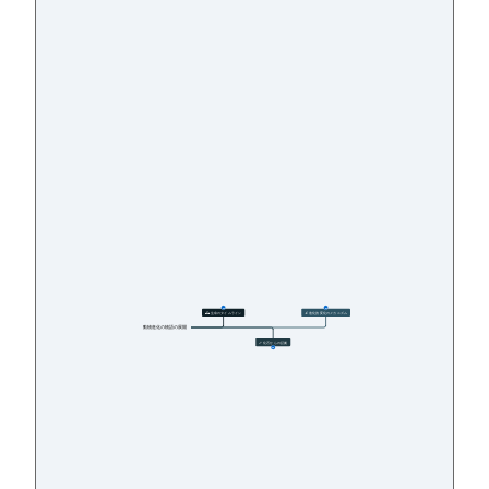
11
27
🕰️ 生命のタイムライン
🔬 進化的変化のメカニズム
動物進化の物語の展開
🦴 化石からの証拠
12