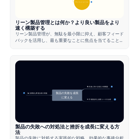
💡 メリットとツール
17
リーン製品管理とは何か？より良い製品をより
速く構築する
リーン製品管理が、無駄を最小限に抑え、顧客フィード
バックを活用し、最も重要なことに焦点を当てること
で、チームがどのように価値を迅速に提供するかを学び
ましょう。
🔄 失敗に対する視点の再構築
4
製品の失敗を成長
📊 効果的な事後分析の実施
7
に変える
🎯 市場適合性と顧客ニーズの分析
14
製品の失敗への対処法と挫折を成長に変える方
法
製品の失敗に対処する実践的な戦略、効果的な事後分析