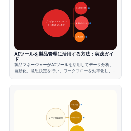
🚀 AI変革の領域
28
プロダクトマネジメン
🛠️ 実践的AIツール
31
トにおけるAI革命
📋 導入戦略
33
AIツールを製品管理に活用する方法：実践ガイ
ド
製品マネージャーがAIツールを活用してデータ分析、
自動化、意思決定を行い、ワークフローを効率化し、製
品革新を推進する方法を学びましょう。
🎯 核心理念
9
リーン製品管理
🛠️ 実施プロセス
12