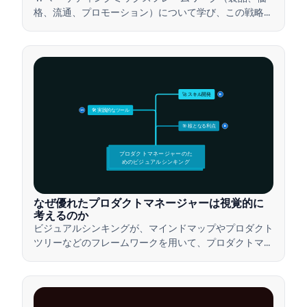
格、流通、プロモーション）について学び、この戦略的
ツールを活用して効果的なマーケティング戦略を構築す
る方法を理解しましょう。
🚀 スキル開発
15
🛠️ 実践的なツール
15
🎯 核となる利点
15
プロダクトマネージャーのた
めのビジュアルシンキング
なぜ優れたプロダクトマネージャーは視覚的に
考えるのか
ビジュアルシンキングが、マインドマップやプロダクト
ツリーなどのフレームワークを用いて、プロダクトマネ
ージャーが複雑なアイデアを伝え、迅速な意思決定を行
い、ステークホルダーとの合意形成を図る方法をご紹介
します。