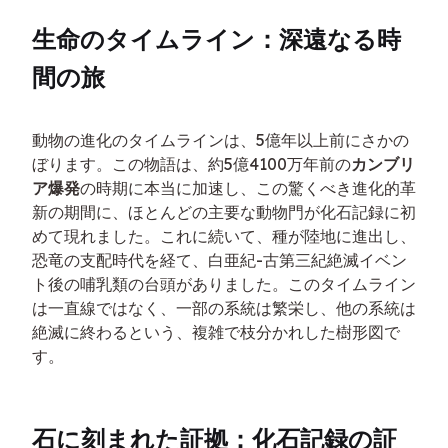
生命のタイムライン：深遠なる時
間の旅
動物の進化のタイムラインは、5億年以上前にさかの
ぼります。この物語は、約5億4100万年前の
カンブリ
ア爆発
の時期に本当に加速し、この驚くべき進化的革
新の期間に、ほとんどの主要な動物門が化石記録に初
めて現れました。これに続いて、種が陸地に進出し、
恐竜の支配時代を経て、白亜紀-古第三紀絶滅イベン
ト後の哺乳類の台頭がありました。このタイムライン
は一直線ではなく、一部の系統は繁栄し、他の系統は
絶滅に終わるという、複雑で枝分かれした樹形図で
す。
石に刻まれた証拠：化石記録の証