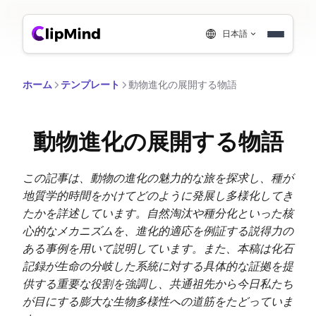
日本語
ホーム
テンプレート
動物進化の展開する物語
動物進化の展開する物語
この記事は、動物の進化の魅力的な旅を探求し、種が
地質学的時間をかけてどのように発展し多様化してき
たかを詳述しています。自然淘汰や種分化といった核
心的なメカニズムを、進化的適応を例証する説得力の
ある事例を用いて説明しています。また、本稿は化石
記録が生命の分岐した系統に対する具体的な証拠を提
供する重要な役割を強調し、共通祖先から今日私たち
が目にする膨大な生物多様性への道筋をたどっていま