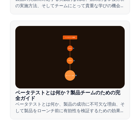
の実施方法、そしてチームにとって貴重な学びの機会に
挫折を変える方法を学びましょう。
ベータテスト概要
🔍 定義
4
🎯 重要性
7
📋 プロセスと種類
20
ベータテストとは何か？製品チームのための完
全ガイド
ベータテストとは何か、製品の成功に不可欠な理由、そ
して製品をローンチ前に有効性を検証するための効果的
なベータテストの実施方法について学びましょう。