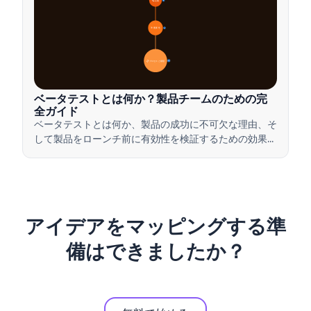
🔍 定義
4
🎯 重要性
7
📋 プロセスと種類
20
ベータテストとは何か？製品チームのための完
全ガイド
ベータテストとは何か、製品の成功に不可欠な理由、そ
して製品をローンチ前に有効性を検証するための効果的
なベータテストの実施方法について学びましょう。
アイデアをマッピングする準
備はできましたか？