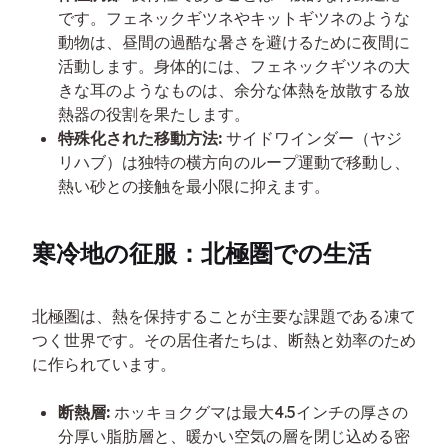
です。フェネックギツネやキットギツネのような
動物は、昼間の過酷な暑さを避けるために夜間に
活動します。身体的には、フェネックギツネの大
きな耳のようなものは、余分な体熱を放散する放
熱器の役割を果たします。
特殊化された移動方法:
サイドワインダー（ヤジ
リハブ）は独特の横方向のループ運動で移動し、
熱い砂との接触を最小限に抑えます。
寒冷地の征服：北極圏での生活
北極圏は、熱を保持することが主要な課題である凍て
つく世界です。その居住者たちは、断熱と効率のため
に作られています。
断熱層:
ホッキョクグマは最大4.5インチの厚さの
分厚い脂肪層と、暖かい空気の層を閉じ込める密