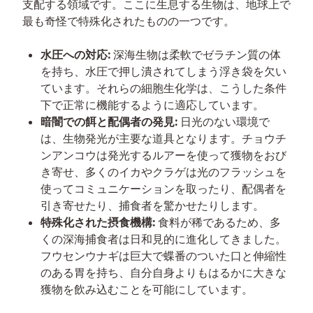
支配する領域です。ここに生息する生物は、地球上で
最も奇怪で特殊化されたものの一つです。
水圧への対応:
深海生物は柔軟でゼラチン質の体
を持ち、水圧で押し潰されてしまう浮き袋を欠い
ています。それらの細胞生化学は、こうした条件
下で正常に機能するように適応しています。
暗闇での餌と配偶者の発見:
日光のない環境で
は、生物発光が主要な道具となります。チョウチ
ンアンコウは発光するルアーを使って獲物をおび
き寄せ、多くのイカやクラゲは光のフラッシュを
使ってコミュニケーションを取ったり、配偶者を
引き寄せたり、捕食者を驚かせたりします。
特殊化された摂食機構:
食料が稀であるため、多
くの深海捕食者は日和見的に進化してきました。
フウセンウナギは巨大で蝶番のついた口と伸縮性
のある胃を持ち、自分自身よりもはるかに大きな
獲物を飲み込むことを可能にしています。