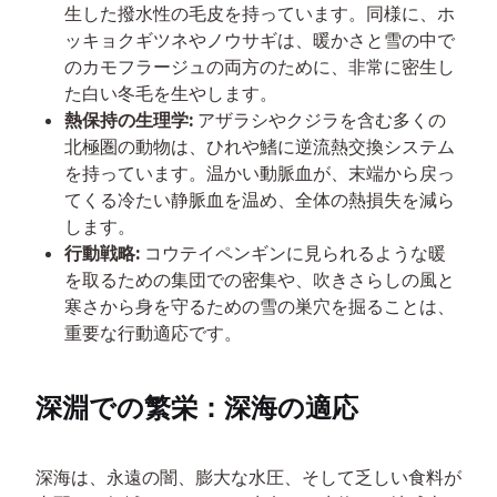
生した撥水性の毛皮を持っています。同様に、ホ
ッキョクギツネやノウサギは、暖かさと雪の中で
のカモフラージュの両方のために、非常に密生し
た白い冬毛を生やします。
熱保持の生理学:
アザラシやクジラを含む多くの
北極圏の動物は、ひれや鰭に逆流熱交換システム
を持っています。温かい動脈血が、末端から戻っ
てくる冷たい静脈血を温め、全体の熱損失を減ら
します。
行動戦略:
コウテイペンギンに見られるような暖
を取るための集団での密集や、吹きさらしの風と
寒さから身を守るための雪の巣穴を掘ることは、
重要な行動適応です。
深淵での繁栄：深海の適応
深海は、永遠の闇、膨大な水圧、そして乏しい食料が