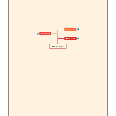
🌊 深海での適応
20
❄️ 北極圏の適応
21
🏜️ 砂漠での生存
17
動物の生存適応