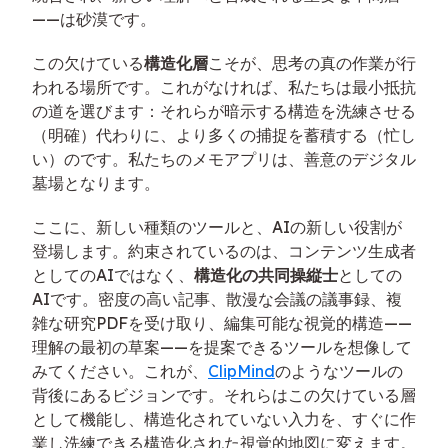
——は砂漠です。
この欠けている
構造化層
こそが、思考の真の作業が行
われる場所です。これがなければ、私たちは最小抵抗
の道を選びます：それらが暗示する構造を洗練させる
（明確）代わりに、より多くの捕捉を蓄積する（忙し
い）のです。私たちのメモアプリは、善意のデジタル
墓場となります。
ここに、新しい種類のツールと、AIの新しい役割が
登場します。約束されているのは、コンテンツ生成者
としてのAIではなく、
構造化の共同操縦士
としての
AIです。密度の高い記事、散漫な会議の議事録、複
雑な研究PDFを受け取り、編集可能な視覚的構造——
理解の最初の草案——を提案できるツールを想像して
みてください。これが、
ClipMind
のようなツールの
背後にあるビジョンです。それらはこの欠けている層
として機能し、構造化されていない入力を、すぐに作
業し洗練できる構造化された視覚的地図に変えます。