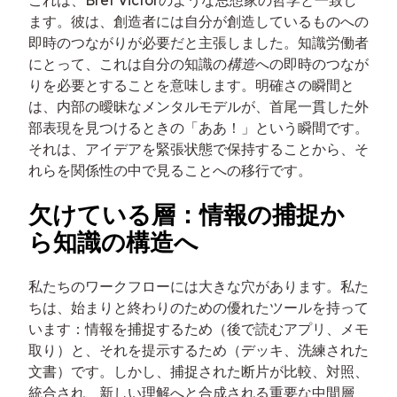
これは、Bret Victorのような思想家の哲学と一致し
ます。彼は、創造者には自分が創造しているものへの
即時のつながりが必要だと主張しました。知識労働者
にとって、これは自分の知識の
構造
への即時のつなが
りを必要とすることを意味します。明確さの瞬間と
は、内部の曖昧なメンタルモデルが、首尾一貫した外
部表現を見つけるときの「ああ！」という瞬間です。
それは、アイデアを緊張状態で保持することから、そ
れらを関係性の中で見ることへの移行です。
欠けている層：情報の捕捉か
ら知識の構造へ
私たちのワークフローには大きな穴があります。私た
ちは、始まりと終わりのための優れたツールを持って
います：情報を捕捉するため（後で読むアプリ、メモ
取り）と、それを提示するため（デッキ、洗練された
文書）です。しかし、捕捉された断片が比較、対照、
統合され、新しい理解へと合成される重要な中間層