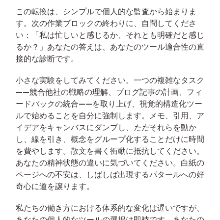
この転換は、シンプルで個人的な監査から始まりま
す。次の作業ブロックの終わりに、自問してくださ
い：「私は忙しいと感じるか、それとも明確だと感じ
るか？」あなたの答えは、あなたのツール適合性の直
接的な診断です。
小さな実験をしてみてください。一つの複雑なタスク
——競合他社の戦略の理解、ブログ記事の計画、フィ
ードバックの統合——を取り上げ、視覚的構造化ツー
ルで始めることを自分に強制します。メモ、引用、ア
イデアをキャンバスにダンプし、
ただ
それらを動か
し、線を引き、概念をグループ化することだけに時間
を費やします。散文を書く衝動に抵抗してください。
あなたの精神状態の違いに気づいてください。白紙の
ページへの不安は、しばしば出現するパタールへの好
奇心に道を譲ります。
私たちの働き方における体系的な変化は遅いですが、
あなたの個人的なツールの選択は即時です。あなたの