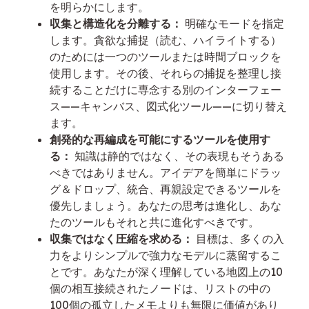
を明らかにします。
収集と構造化を分離する：
明確なモードを指定
します。貪欲な捕捉（読む、ハイライトする）
のためには一つのツールまたは時間ブロックを
使用します。その後、それらの捕捉を整理し接
続することだけに専念する別のインターフェー
ス——キャンバス、図式化ツール——に切り替え
ます。
創発的な再編成を可能にするツールを使用す
る：
知識は静的ではなく、その表現もそうある
べきではありません。アイデアを簡単にドラッ
グ＆ドロップ、統合、再親設定できるツールを
優先しましょう。あなたの思考は進化し、あな
たのツールもそれと共に進化すべきです。
収集ではなく圧縮を求める：
目標は、多くの入
力をよりシンプルで強力なモデルに蒸留するこ
とです。あなたが深く理解している地図上の10
個の相互接続されたノードは、リストの中の
100個の孤立したメモよりも無限に価値があり