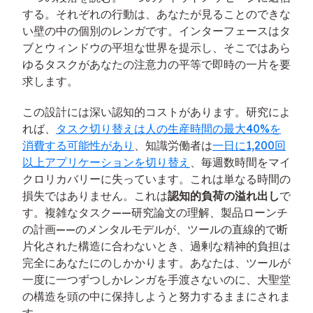
する。それぞれの行動は、あなたが見ることのできな
い壁の中の個別のレンガです。インターフェースはタ
ブとウィンドウの平坦な世界を提示し、そこではあら
ゆるタスクがあなたの注意力の平等で即時の一片を要
求します。
この設計には深い認知的コストがあります。研究によ
れば、
タスク切り替えは人の生産時間の最大40%を
消費する可能性があり
、知識労働者は
一日に1,200回
以上アプリケーションを切り替え
、毎週数時間をマイ
クロリカバリーに失っています。これは単なる時間の
損失ではありません。これは
認知的負荷の溢れ出し
で
す。複雑なタスク——研究論文の理解、製品ローンチ
の計画——のメンタルモデルが、ツールの直線的で断
片化された構造に合わないとき、過剰な精神的負担は
完全にあなたにのしかかります。あなたは、ツールが
一度に一つずつしかレンガを手渡さないのに、大聖堂
の構造を頭の中に保持しようと努力するままにされま
す。