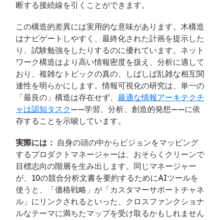
断する接続線を引くことができます。
この構造的差異には実用的な意味があります。木構造
はナビゲートしやすく、最終化された計画を提示した
り、試験勉強をしたりするのに優れています。ネット
ワーク構造はより高い情報密度を扱え、分析に適して
おり、複雑なトピックの真の、しばしば乱雑な相互関
連性を明らかにします。情報可視化の研究は、単一の
「最良の」構造は存在せず、
最適な情報アーキテクチ
ャは認知タスク
——学習、分析、創造的発想——に依
存することを示唆しています。
実際には：
自身の頭の中からビジョンをマッピング
するプロダクトマネージャーは、おそらくクリーンで
目標志向の階層を生み出します。同じマネージャー
が、10の競合分析文書を要約するためにAIツールを
使うと、「価格戦略」が「カスタマーサポートチャネ
ル」にリンクされるといった、クロスファンクショナ
ルなテーマに満ちたマップを受け取るかもしれません