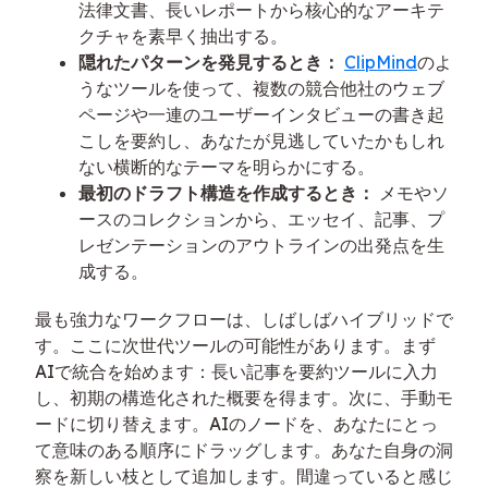
法律文書、長いレポートから核心的なアーキテ
クチャを素早く抽出する。
隠れたパターンを発見するとき：
ClipMind
のよ
うなツールを使って、複数の競合他社のウェブ
ページや一連のユーザーインタビューの書き起
こしを要約し、あなたが見逃していたかもしれ
ない横断的なテーマを明らかにする。
最初のドラフト構造を作成するとき：
メモやソ
ースのコレクションから、エッセイ、記事、プ
レゼンテーションのアウトラインの出発点を生
成する。
最も強力なワークフローは、しばしばハイブリッドで
す。ここに次世代ツールの可能性があります。まず
AIで統合を始めます：長い記事を要約ツールに入力
し、初期の構造化された概要を得ます。次に、手動モ
ードに切り替えます。AIのノードを、あなたにとっ
て意味のある順序にドラッグします。あなた自身の洞
察を新しい枝として追加します。間違っていると感じ