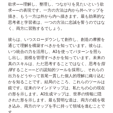
欲求——理解し、整理し、つながりを見たいという欲
求——の表現です。一方の方法は内から外へマップを
描き、もう一方は外から内へ描きます。最も効果的な
思考者と学習者は、一つの方法に忠誠を誓うのではな
く、両方に習熟するでしょう。
彼らは、いつスローダウンして創作し、創造の摩擦を
通じて理解を構築すべきかを知っています。彼らは、
いつ統合の力を活用し、AIを使ってパターンを照ら
し出し、規模を管理すべきかを知っています。未来の
真のスキルは、ただ思考することではなく、思考を
指
揮
すること——どの認知的ツールを採用し、それらの
出力をどうやって首尾一貫した個人的理解に織り込む
かを知ることです。結局のところ、これらのツールは
鏡です。従来のマインドマップは、私たちの心の現在
の形を示します。AI生成マップは、世界の情報に隠
された形を示します。最も賢明な道は、両方の鏡を覗
き込み、両方のマップを手に持って領域を進むことで
す。