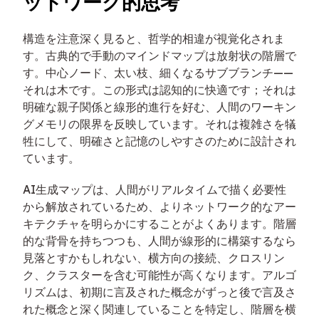
ットワーク的思考
構造を注意深く見ると、哲学的相違が視覚化されま
す。古典的で手動のマインドマップは放射状の階層で
す。中心ノード、太い枝、細くなるサブブランチ——
それは木です。この形式は認知的に快適です；それは
明確な親子関係と線形的進行を好む、人間のワーキン
グメモリの限界を反映しています。それは複雑さを犠
牲にして、明確さと記憶のしやすさのために設計され
ています。
AI生成マップは、人間がリアルタイムで描く必要性
から解放されているため、よりネットワーク的なアー
キテクチャを明らかにすることがよくあります。階層
的な背骨を持ちつつも、人間が線形的に構築するなら
見落とすかもしれない、横方向の接続、クロスリン
ク、クラスターを含む可能性が高くなります。アルゴ
リズムは、初期に言及された概念がずっと後で言及さ
れた概念と深く関連していることを特定し、階層を横