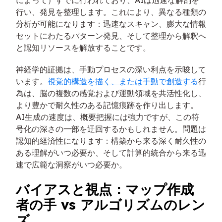
によって）すでに行われており、AIは迅速な解剖を
行い、発見を整理します。これにより、異なる種類の
分析が可能になります：迅速なスキャン、膨大な情報
セットにわたるパターン発見、そして整理から解釈へ
と認知リソースを解放することです。
神経学的証拠は、手動プロセスの深い利点を示唆して
います。
視覚的構造を描く、または手動で創造する
行
為は、脳の複数の感覚および運動領域を共活性化し、
より豊かで耐久性のある記憶痕跡を作り出します。
AI生成の速度は、概要把握には強力ですが、この符
号化の深さの一部を迂回するかもしれません。問題は
認知的経済性になります：構築から来る深く耐久性の
ある理解がいつ必要か、そして計算的統合から来る迅
速で広範な洞察がいつ必要か。
バイアスと視点：マップ作成
者の手 vs アルゴリズムのレン
ズ