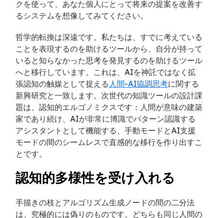
クを使って、あなた個人にとって将来の提案を改善す
るシステムを想像してみてください。
哲学的転換は深遠です。私たちは、すでに考えている
ことを表現するのを助けるツールから、自分が持って
いると知らなかった思考を発見するのを助けるツール
へと移行しています。これは、AIを神託ではなく拡
張認知の触媒として捉える
人間-AI協調思考
に関する
新興研究と一致します。次世代の知識ツールの設計課
題は、認知的エルゴノミクスです：人間が意味の建築
家であり続け、AIが非常に博識でパターン認識する
アシスタントとして機能する、手動モードとAI支援
モードの間のシームレスで直感的な移行を作り出すこ
とです。
認知的多様性を受け入れる
手描きの枝とアルゴリズム生成ノードの間の二分法
は、究極的には偽りのものです。どちらも同じ人間の