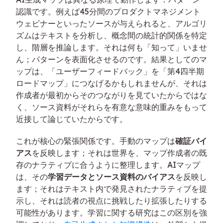
認識です。例えば45分間のプロダクトマネジメント
ウェビナーといったソースが与えられると、アルゴリ
ズムはテキストを分析し、概念間の統計的関係を特定
し、階層を推論します。それは何も「知って」いませ
ん；パターンを表面化させるのです。結果としてのマ
ップは、「ユーザーフィードバック」を「第4四半期
ロードマップ」につなげるかもしれませんが、それは
作成者が最初からそのつながりを見ていたからではな
く、ソース資料がそれらを有意な意味的重みをもって
近接して論じていたからです。
これが核心の緊張関係です。手動のマップは
確証バイ
アス
を反映します；それは世界を、マップ作成者の既
存のナラティブに合うように整理します。AIマップ
は、その
学習データとソース資料のバイアス
を反映し
ます；それはテキスト内で発見されたナラティブを提
示し、それは読者の視点に挑戦したり拡張したりする
可能性があります。学習に関する研究はこの区別を強