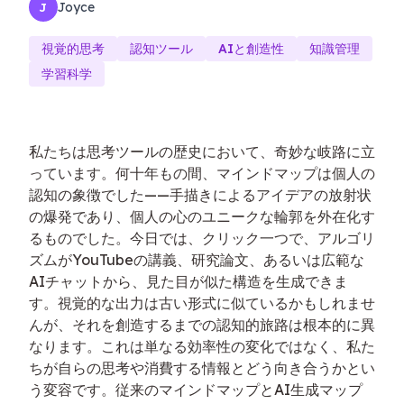
Joyce
J
視覚的思考
認知ツール
AIと創造性
知識管理
学習科学
私たちは思考ツールの歴史において、奇妙な岐路に立
っています。何十年もの間、マインドマップは個人の
認知の象徴でした——手描きによるアイデアの放射状
の爆発であり、個人の心のユニークな輪郭を外在化す
るものでした。今日では、クリック一つで、アルゴリ
ズムがYouTubeの講義、研究論文、あるいは広範な
AIチャットから、見た目が似た構造を生成できま
す。視覚的な出力は古い形式に似ているかもしれませ
んが、それを創造するまでの認知的旅路は根本的に異
なります。これは単なる効率性の変化ではなく、私た
ちが自らの思考や消費する情報とどう向き合うかとい
う変容です。従来のマインドマップとAI生成マップ