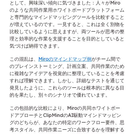
として、興味深い傾向に気づきました：人々がMiro
のような共同作業用ホワイトボードプラットフォーム
と専門的なマインドマッピングツールを比較すること
が増えているのです。一見すると、これは全く別物を
比較しているように思えますが、両ツールが思考の整
理と効率的な作業を支援することを目的としていると
気づけば納得できます。
この混乱は、
Miroのマインドマップ例
がチーム間で
のブレインストーミング、計画立案、共同作業のため
に複雑なアイデアを視覚的に整理していることを考慮
すれば理解できます。しかし、詳細なテストを通じて
発見したように、これらのツールは根本的に異なる目
的を果たし、別々のシナリオで優れています。
この包括的な比較により、Miroの共同ホワイトボー
ドアプローチとClipMindのAI駆動マインドマッピン
グのどちらが、あなたの特定のワークフロー要件、思
考スタイル、共同作業ニーズに合致するかを理解する