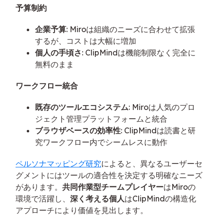
予算制約
企業予算
: Miroは組織のニーズに合わせて拡張
するが、コストは大幅に増加
個人の手頃さ
: ClipMindは機能制限なく完全に
無料のまま
ワークフロー統合
既存のツールエコシステム
: Miroは人気のプロ
ジェクト管理プラットフォームと統合
ブラウザベースの効率性
: ClipMindは読書と研
究ワークフロー内でシームレスに動作
ペルソナマッピング研究
によると、異なるユーザーセ
グメントにはツールの適合性を決定する明確なニーズ
があります。
共同作業型チームプレイヤー
はMiroの
環境で活躍し、
深く考える個人
はClipMindの構造化
アプローチにより価値を見出します。