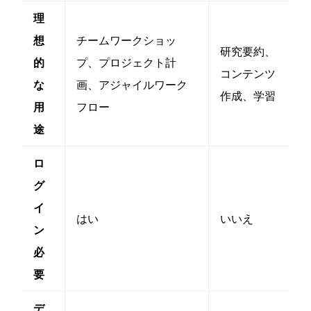
理
想
チームワークショッ
研究要約、
的
プ、プロジェクト計
コンテンツ
な
画、アジャイルワーク
作成、学習
用
フロー
途
ロ
グ
イ
はい
いいえ
ン
必
要
デ