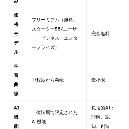
み
価
フリーミアム（無料、
格
スターター$8/ユーザ
モ
完全無料
ー、ビジネス、エンタ
デ
ープライズ）
ル
学
習
中程度から急峻
最小限
曲
線
AI
包括的AI：
上位階層で限定された
機
理解、認
AI機能
能
知、創造