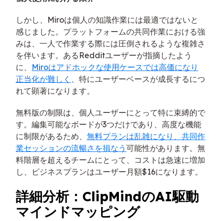
しかし、Miroは個人の知識作業には最適ではないと
感じました。プラットフォームの共同作業における強
みは、一人で作業する際には圧倒されるような複雑さ
を伴います。あるRedditユーザーが指摘したよう
に、
Miroはアドホックな使用ケースでは高価になり
正当化が難しく
、特にユーザーベースが成長するにつ
れて顕著になります。
無料版の制限は、個人ユーザーにとって特に束縛的で
す。編集可能なボードが3つだけであり、高度な機能
に制限があるため、
無料プランは乱雑になり、共同作
業セッションの流暢さを損なう
可能性があります。無
料階層を超えるチームにとって、コストは急速に増加
し、ビジネスプランはユーザー月額$16になります。
詳細分析：ClipMindのAI駆動
マインドマッピング