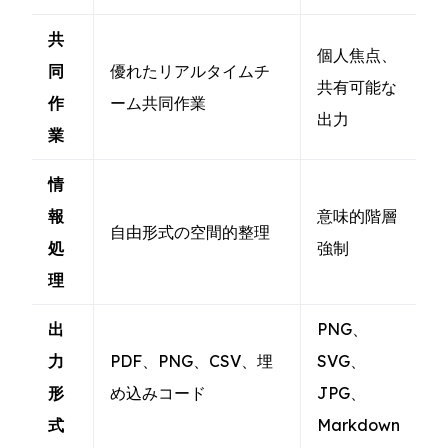
共
個人焦点、
同
優れたリアルタイムチ
共有可能な
作
ーム共同作業
出力
業
情
報
意味的階層
自由形式の空間的整理
処
強制
理
出
PNG、
力
PDF、PNG、CSV、埋
SVG、
形
め込みコード
JPG、
式
Markdown