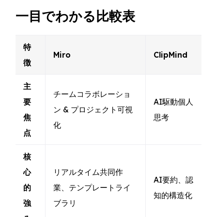
一目でわかる比較表
特
Miro
ClipMind
徴
主
チームコラボレーショ
要
AI駆動個人
ン & プロジェクト可視
焦
思考
化
点
核
心
リアルタイム共同作
AI要約、認
的
業、テンプレートライ
知的構造化
強
ブラリ