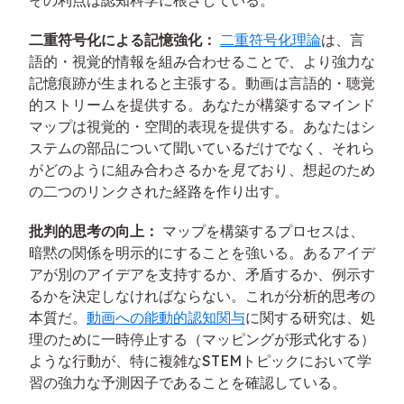
その利点は認知科学に根ざしている。
二重符号化による記憶強化：
二重符号化理論
は、言
語的・視覚的情報を組み合わせることで、より強力な
記憶痕跡が生まれると主張する。動画は言語的・聴覚
的ストリームを提供する。あなたが構築するマインド
マップは視覚的・空間的表現を提供する。あなたはシ
ステムの部品について聞いているだけでなく、それら
がどのように組み合わさるかを
見て
おり、想起のため
の二つのリンクされた経路を作り出す。
批判的思考の向上：
マップを構築するプロセスは、
暗黙の関係を明示的にすることを強いる。あるアイデ
アが別のアイデアを支持するか、矛盾するか、例示す
るかを決定しなければならない。これが分析的思考の
本質だ。
動画への能動的認知関与
に関する研究は、処
理のために一時停止する（マッピングが形式化する）
ような行動が、特に複雑なSTEMトピックにおいて学
習の強力な予測因子であることを確認している。