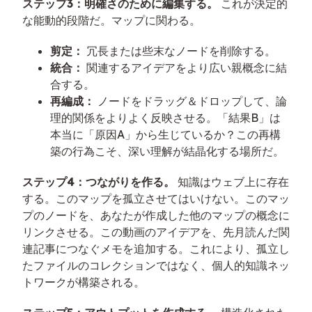
ステップ3：明確さのために編集する。
これが決定的
な能動的段階だ。マップに関わる。
剪定：
冗長または些末なノードを削除する。
統合：
関連するアイデアをより広い親概念に結
合する。
再編成：
ノードをドラッグ＆ドロップして、論
理的関係をよりよく反映させる。「結果B」は
本当に「原因A」から生じているか？この再構
築の行為こそ、深い理解が結晶化する場所だ。
ステップ4：つながりを作る。
知識はウェブ上に存在
する。このマップを孤立させてはいけない。このマッ
プのノードを、あなたが作成した他のマップの概念に
リンクさせる。この動画のアイデアを、先月読んだ関
連記事につなぐメモを追加する。これにより、孤立し
たファイルのコレクションではなく、個人的知識ネッ
トワークが構築される。