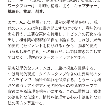
ワークフローは、明確な構造に従う：
キャプチャー、
構造化、接続、創造。
まず、AIが知覚層として、最初の重労働を担う。現
代のシステムは単に書き起こすだけでなく、意味的抽
出を行う。主要な実体を特定し、トピックの変化を検
出し、概念間の階層的関係を推論する。これは、
抽出
的要約（セグメントを切り取る）から、
抽象
的要約
（解釈し統合する）への移行だ。出力は書き起こし文
ではなく、理解のファーストドラフトである。
最も効果的なシステムは、二重の視点を提供する。一
つは時間的視点：タイムスタンプ付きの主要瞬間のタ
イムラインで、物語の流れを保持する。もう一つは概
念的視点：アイデアとその関係性の視覚的マップで、
背後にある論理を明らかにする。この二重性は、媒体
の線形的な伝達と、情報を整理する心の非線形的な方
法の両方を尊重する。