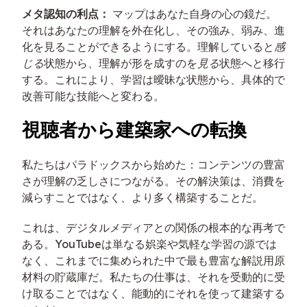
メタ認知の利点：
マップはあなた自身の心の鏡だ。
それはあなたの理解を外在化し、その強み、弱み、進
化を見ることができるようにする。理解していると
感
じる
状態から、理解が形を成すのを
見る
状態へと移行
する。これにより、学習は曖昧な状態から、具体的で
改善可能な技能へと変わる。
視聴者から建築家への転換
私たちはパラドックスから始めた：コンテンツの豊富
さが理解の乏しさにつながる。その解決策は、消費を
減らすことではなく、より多く構築することだ。
これは、デジタルメディアとの関係の根本的な再考で
ある。YouTubeは単なる娯楽や気軽な学習の源では
なく、これまでに集められた中で最も豊富な解説用原
材料の貯蔵庫だ。私たちの仕事は、それを受動的に受
け取ることではなく、能動的にそれを使って建築する