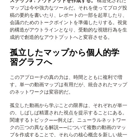
ステップ5：アウトプットを作成する。
構造化された
マップは今や強力なツールだ。それを使ってブログ投
稿の要約を書いたり、レポートの一部を起草したり、
会議のためのトークポイントを準備したりする。視覚
的構造がアウトラインとなり、受動的な視聴行為を生
成的で創造的なアウトプットへと変容させる。
孤立したマップから個人的学
習グラフへ
このアプローチの真の力は、時間とともに複利で増
す。単一の動画マップは有用だが、統合されたマップ
のネットワークは変容的だ。
孤立した動画から学ぶことの限界は、それぞれが単一
の、しばしば精選された視点を提示することにある。
関連するトピック——例えば、ニューラルネットワー
クの三つの異なる解説——について複数の動画のマッ
プを作成することで、それらの核心概念を新しい統一