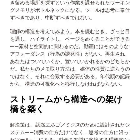
き留める場所を探すという作業を課せられたワーキン
グメモリがボトルネックになる。ツールは思考に奉仕
すべきであり、中断すべきではない。
理解の構造を考えてみよう。本を読むとき、ざっと目
を通し、ハイライトし、ページをめくることができる
——素材と空間的に関わるのだ。動画にはそのような
アフォーダンス（行為の誘発性）がない。再生され、
あなたはついていくか、置いていかれるかのどちらか
だ。私たちのメモ取り方法は、媒体の性質に逆らうの
ではなく、それに合致する必要がある。年代順の記録
から、構造の可視化へと移行しなければならない。
ストリームから構造への架け
橋を築く
解決策は、
認知エルゴノミクス
のために設計されたシ
ステム——消費の仕方だけでなく、思考の仕方に沿っ
たツール——にある。動画を知識に変換する理想的な