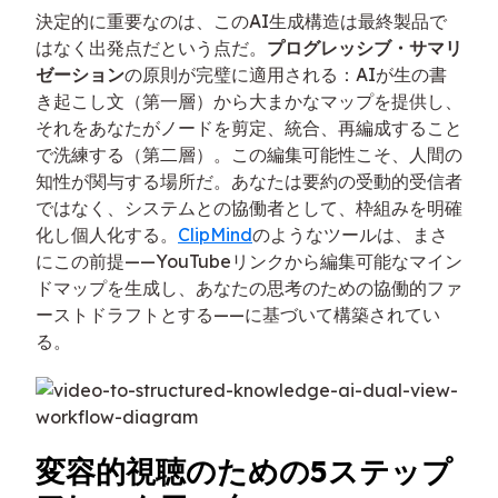
決定的に重要なのは、このAI生成構造は最終製品で
はなく出発点だという点だ。
プログレッシブ・サマリ
ゼーション
の原則が完璧に適用される：AIが生の書
き起こし文（第一層）から大まかなマップを提供し、
それをあなたがノードを剪定、統合、再編成すること
で洗練する（第二層）。この編集可能性こそ、人間の
知性が関与する場所だ。あなたは要約の受動的受信者
ではなく、システムとの協働者として、枠組みを明確
化し個人化する。
ClipMind
のようなツールは、まさ
にこの前提——YouTubeリンクから編集可能なマイン
ドマップを生成し、あなたの思考のための協働的ファ
ーストドラフトとする——に基づいて構築されてい
る。
変容的視聴のための5ステップ