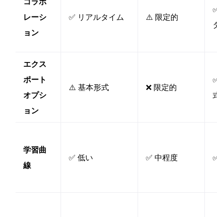
コラボ
レーシ
✅ リアルタイム
⚠️ 限定的
ョン
エクス
ポート
⚠️ 基本形式
❌ 限定的
オプシ
ョン
学習曲
✅ 低い
✅ 中程度
線