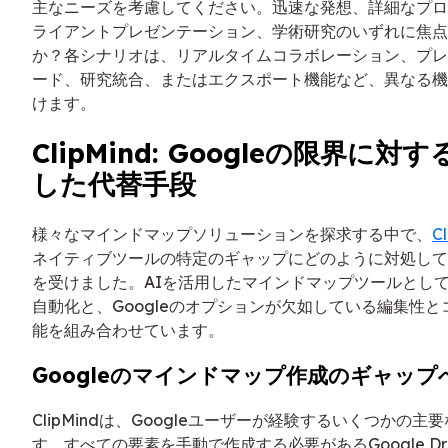
主なニーズを考慮してください。迅速な発想、詳細なプロ
ライアントプレゼンテーション、学術研究のいずれに焦点
か？各シナリオは、リアルタイムコラボレーション、プレ
ード、研究統合、またはエクスポート機能など、異なる機
けます。
ClipMind: Googleの限界に対
した代替手段
様々なマインドマップソリューションを探求する中で、
C
ネイティブツールの特定のギャップにどのように対処して
を受けました。AIを活用したマインドマップツールとして、N
自動化と、Googleのオプションが欠如している編集性
能を組み合わせています。
Googleのマインドマップ作成のギャップ
ClipMindは、Googleユーザーが経験するいくつかの
す。すべての要素を手動で作成する必要があるGoogle Dra