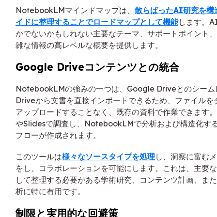
NotebookLMマインドマップは、
散らばったAI研究を構
イドに整理することでロードマップとして機能
します。A
かでないかもしれない主要なテーマ、サポートポイント、
雑な情報の高レベルな概要を提供します。
Google Driveコンテンツとの統合
NotebookLMの強みの一つは、Google Driveとのシ
Driveから文書を直接インポートできるため、ファイル
アップロードすることなく、既存の資料で作業できます。こ
やSlidesで調査し、NotebookLMで分析および構造化
フローが作成されます。
このツールは
様々なソースタイプを処理
し、洞察に富むメ
をし、コラボレーションを可能にします。これは、主要な
して整理する必要がある学術研究、コンテンツ計画、また
析に特に有用です。
制限と実用的な回避策