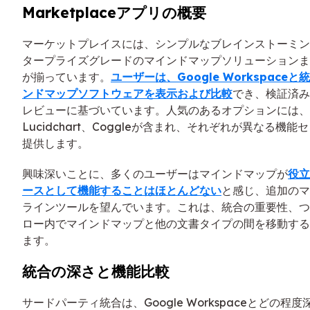
Marketplaceアプリの概要
マーケットプレイスには、シンプルなブレインストーミン
タープライズグレードのマインドマップソリューションま
が揃っています。
ユーザーは、Google Workspace
ンドマップソフトウェアを表示および比較
でき、検証済み
レビューに基づいています。人気のあるオプションには、Min
Lucidchart、Coggleが含まれ、それぞれが異なる機
提供します。
興味深いことに、多くのユーザーはマインドマップが
役立
ースとして機能することはほとんどない
と感じ、追加のマ
ラインツールを望んでいます。これは、統合の重要性、つ
ロー内でマインドマップと他の文書タイプの間を移動する
ます。
統合の深さと機能比較
サードパーティ統合は、Google Workspaceとどの程