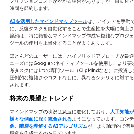
クリプションコストがかかる場合がありますが、自動化と
時間を節約します。
AIを活用したマインドマップツール
は、アイデアを手動
に、反復タスクを自動化することで生産性を大幅に向上さ
節約は、特に頻繁なマインドマップ作成や複雑なプロジェ
ツールの使用を正当化することがよくあります。
ほとんどのユーザーには、ハイブリッドアプローチが最適
ニーズにはGoogleのネイティブツールを使用し、より
考タスクには1つの専門ツール（ClipMindなど）に投資
圧倒的な複雑さやコストなしに、異なるシナリオに対する
されます。
将来の展望とトレンド
マインドマップの状況は急速に進化しており、
人工知能が
様々な側面に深く統合される
ようになっています。コンテ
係、階層を理解するAIアルゴリズム
が、より論理的で有
構造を作成するのを見ています。