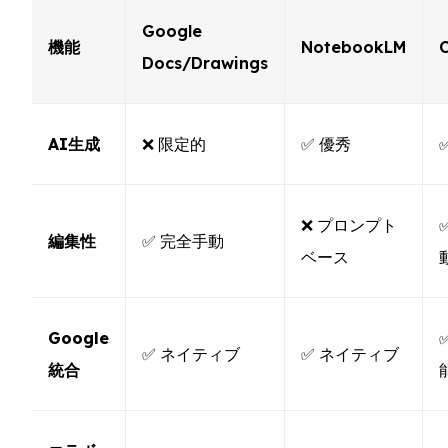
Google
機能
NotebookLM
C
Docs/Drawings
AI生成
❌ 限定的
✅ 優秀
❌ プロンプト
編集性
✅ 完全手動
ベース
Google
✅ ネイティブ
✅ ネイティブ
統合