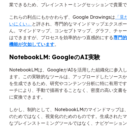
業できるため、ブレインストーミングセッションで貴重で
これらの利点にもかかわらず、Google Drawingsは
「見
いにくい」
と評され、専門的なマインドマップエクスポー
ん。マインドマップ、コンセプトマップ、グラフ、チャー
はできますが、プロセスを効率的かつ直感的にする
専門的
機能が欠如しています
。
NotebookLM: GoogleのAI実験
NotebookLMは、GoogleがAIを活用した組織化に参
ます。この実験的なツールは、アップロードしたソースか
を生成できるため、研究やコンテンツ分析に特に有用です
ーチにより、手動で描画することなく、密度の高い文書を
に変換できます。
しかし、制約として、NotebookLMのマインドマップ
のためではなく、視覚化のためのものです。生成されたマ
なブレインストーミングツールではなく、ナビゲーション