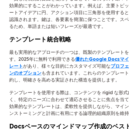
効果的にすることがわかっています。例えば、主要トピッ
ートアイデアに円、アクション項目に三角形を使用すると
認識されます。鍵は、各要素を簡潔に保つことです。スペ
るため、単語または短いフレーズが最適です。
テンプレート統合戦略
最も実用的なアプローチの一つは、既製のテンプレートを
す。2025年に無料で利用できる
優れたGoogle Docs
レート
があり、様々な目的にカスタマイズ可能な
プロフェ
ンのオプション
も含まれています。これらのテンプレート
約し、明確さを高める実証された構造を提供します。
テンプレートを使用する際は、コンテンツを rigid な形
く、特定のニーズに合わせて適応させることに焦点を当て
効果的なテンプレートは、柔軟性を提供しながら、マイン
ンストーミングと計画に有用にする論理的組織原則を維持
Docsベースのマインドマップ作成のベス