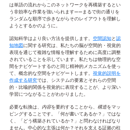
は単語の流れからこのネットワークを再構築するとい
う非効率な作業を強いられます——まるで街の通りを
ランダムな順序で歩きながらそのレイアウトを理解し
ようとするかのように。
認知科学はより良い方法を提供します。
空間認知
と
認
知地図
に関する研究は、私たちの脳が空間的・視覚的
表現を通じて複雑な情報を理解するために高度に調整
されていることを示しています。私たちは物理的な空
間をナビゲートするのと同じ精神的メカニズムを使っ
て、概念的な空間をナビゲートします。
視覚的説明を
作成する研究
では、システムの要素とそれらの空間
的・比喩的関係を視覚的に表現することが、より深い
学習につながることがわかりました。
必要な転換は、
内容
を要約することから、
構造
をマッ
ピングすることです。「何が書いてあるか？」ではな
く、「どう構築されているか？」と問わなければなり
ません。中心的な主張は何か？それを支える証拠の柱