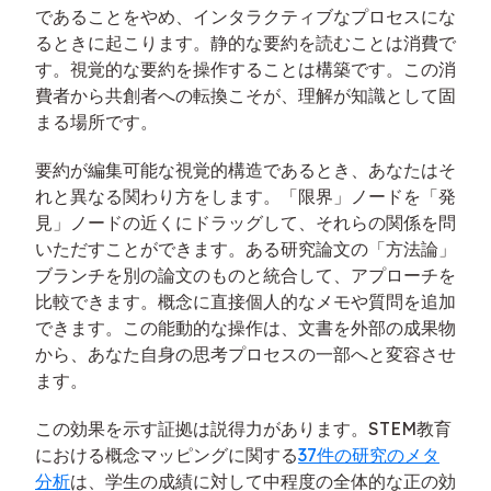
であることをやめ、インタラクティブなプロセスにな
るときに起こります。静的な要約を読むことは消費で
す。視覚的な要約を操作することは構築です。この消
費者から共創者への転換こそが、理解が知識として固
まる場所です。
要約が編集可能な視覚的構造であるとき、あなたはそ
れと異なる関わり方をします。「限界」ノードを「発
見」ノードの近くにドラッグして、それらの関係を問
いただすことができます。ある研究論文の「方法論」
ブランチを別の論文のものと統合して、アプローチを
比較できます。概念に直接個人的なメモや質問を追加
できます。この能動的な操作は、文書を外部の成果物
から、あなた自身の思考プロセスの一部へと変容させ
ます。
この効果を示す証拠は説得力があります。STEM教育
における概念マッピングに関する
37件の研究のメタ
分析
は、学生の成績に対して中程度の全体的な正の効