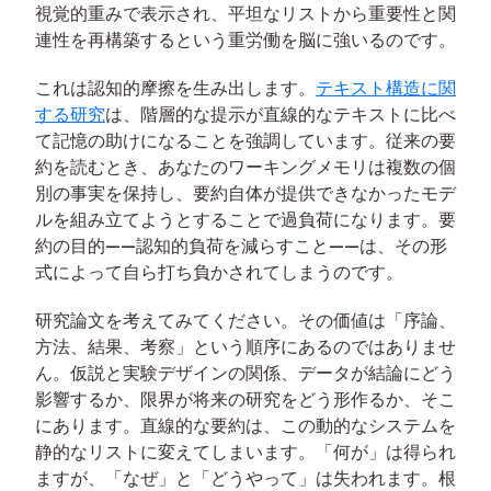
視覚的重みで表示され、平坦なリストから重要性と関
連性を再構築するという重労働を脳に強いるのです。
これは認知的摩擦を生み出します。
テキスト構造に関
する研究
は、階層的な提示が直線的なテキストに比べ
て記憶の助けになることを強調しています。従来の要
約を読むとき、あなたのワーキングメモリは複数の個
別の事実を保持し、要約自体が提供できなかったモデ
ルを組み立てようとすることで過負荷になります。要
約の目的——認知的負荷を減らすこと——は、その形
式によって自ら打ち負かされてしまうのです。
研究論文を考えてみてください。その価値は「序論、
方法、結果、考察」という順序にあるのではありませ
ん。仮説と実験デザインの関係、データが結論にどう
影響するか、限界が将来の研究をどう形作るか、そこ
にあります。直線的な要約は、この動的なシステムを
静的なリストに変えてしまいます。「何が」は得られ
ますが、「なぜ」と「どうやって」は失われます。根