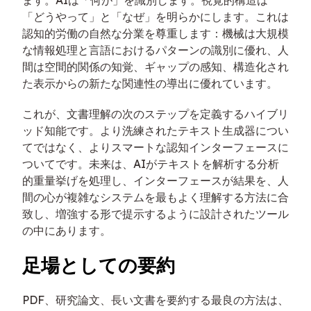
ます。AIは「何が」を識別します。視覚的構造は
「どうやって」と「なぜ」を明らかにします。これは
認知的労働の自然な分業を尊重します：機械は大規模
な情報処理と言語におけるパターンの識別に優れ、人
間は空間的関係の知覚、ギャップの感知、構造化され
た表示からの新たな関連性の導出に優れています。
これが、文書理解の次のステップを定義するハイブリ
ッド知能です。より洗練されたテキスト生成器につい
てではなく、よりスマートな認知インターフェースに
ついてです。未来は、AIがテキストを解析する分析
的重量挙げを処理し、インターフェースが結果を、人
間の心が複雑なシステムを最もよく理解する方法に合
致し、増強する形で提示するように設計されたツール
の中にあります。
足場としての要約
PDF、研究論文、長い文書を要約する最良の方法は、