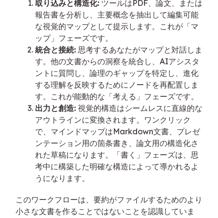
取り込みと構造化:
ツールはPDF、論文、または
報告書を分析し、主要概念を抽出して編集可能
な視覚的マップとして提示します。これが「マ
ップ」フェーズです。
統合と接続:
思考するあなたがマップと対話しま
す。他の文書からの洞察を統合し、AIアシスタ
ントに質問し、論理のギャップを特定し、進化
する理解を反映するためにノードを再配置しま
す。これが能動的な「考える」フェーズです。
出力と創造:
視覚的構造はシームレスに直線的な
アウトラインに変換されます。ワンクリック
で、マインドマップはMarkdown文書、プレゼ
ンテーション用の箇条書き、論文用の構造化さ
れた草稿になります。「書く」フェーズは、思
考中に構築した明確な構造によって導かれるよ
うになります。
このワークフローは、要約がファイルするためのより
小さな文書を作ることではないことを認識していま