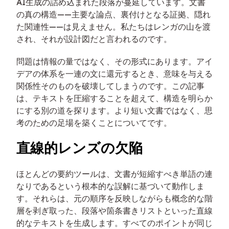
AI生成の詰め込まれた段落が蔓延しています。文書
の真の構造——主要な論点、裏付けとなる証拠、隠れ
た関連性——は見えません。私たちはレンガの山を渡
され、それが設計図だと言われるのです。
問題は情報の量ではなく、その形式にあります。アイ
デアの体系を一連の文に還元するとき、意味を与える
関係性そのものを破壊してしまうのです。この記事
は、テキストを圧縮することを超えて、構造を明らか
にする別の道を探ります。より短い文書ではなく、思
考のための足場を築くことについてです。
直線的レンズの欠陥
ほとんどの要約ツールは、文書が短縮すべき単語の連
なりであるという根本的な誤解に基づいて動作しま
す。それらは、元の順序を反映しながらも概念的な階
層を剥ぎ取った、段落や箇条書きリストといった直線
的なテキストを生成します。すべてのポイントが同じ