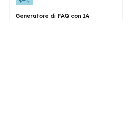
Generatore di FAQ con IA
Genera FAQ complete e ottimizzate per il SEO per i
tuoi contenuti o prodotti per migliorare
l'engagement degli utenti e la visibilità nei motori di
ricerca.
Scrittore di Lettere di
Presentazione
Genera lettere di presentazione professionali
personalizzate per le candidature di lavoro, con
contenuti e formattazione su misura.