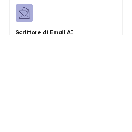
Scrittore di Email AI
Genera email professionali e personalizzate
rapidamente con l'assistenza dell'IA per migliorare la
comunicazione e risparmiare tempo.
Rednote Scrittore di Post
Crea post coinvolgenti e ottimizzati per RedNote con
l'assistenza dell'IA per potenziare la tua strategia di
contenuti e la portata del pubblico.