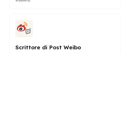
visibilità.
Scrittore di Post Weibo
Genera post coinvolgenti e ottimizzati per Weibo per
potenziare la tua presenza sui social media e
ampliare la tua portata.
Pianificatore di Liste per il Viaggio
Crea liste di imballaggio personalizzate per qualsiasi