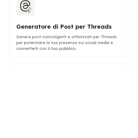
Generatore di Post per Threads
Genera post coinvolgenti e ottimizzati per Threads
per potenziare la tua presenza sui social media e
connetterti con il tuo pubblico.
Pianificatore di Progetti
Pianifica e organizza i tuoi progetti con suddivisioni
delle attività e tempistiche guidate dall'IA per una
maggiore produttività e chiarezza.