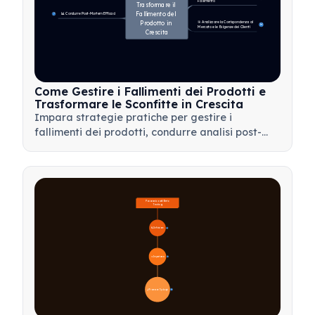
Fallimento
Trasformare il 
Fallimento del 
📊 Condurre Post-Mortem Efficaci
7
Prodotto in 
🎯 Analizzare la Corrispondenza al 
14
Mercato e le Esigenze dei Clienti
Crescita
Come Gestire i Fallimenti dei Prodotti e
Trasformare le Sconfitte in Crescita
Impara strategie pratiche per gestire i
fallimenti dei prodotti, condurre analisi post-
mortem efficaci e trasformare le battute
d'arresto in preziose opportunità di
apprendimento per il tuo team.
Panoramica del Beta 
Testing
🔍 Definizione
4
🎯 Importanza
📋 Processo e Tipologie
20