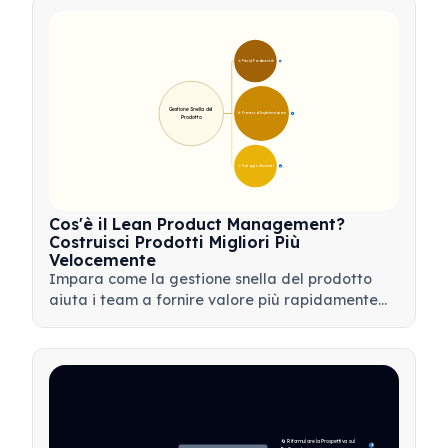
favorire l'innovazione del prodotto.
🎯 Principi Fondamentali
9
Gestione Snella del 
🛠️ Processo di Implementazione
12
Prodotto
💡 Vantaggi e Strumenti
17
Cos'è il Lean Product Management?
Costruisci Prodotti Migliori Più
Velocemente
Impara come la gestione snella del prodotto
aiuta i team a fornire valore più rapidamente
minimizzando gli sprechi, utilizzando il feedback
dei clienti e concentrandosi su ciò che conta di
più.
🔄 Riformulare la Prospettiva sul 
4