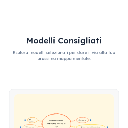
Modelli Consigliati
Esplora modelli selezionati per dare il via alla tua
prossima mappa mentale.
💰 
📦 Prodotto
Framework del 
16
16
Prezzo
Marketing Mix delle 
4P
📢 Promozione
🏪 Punto Vendita (Distribuzione)
17
17