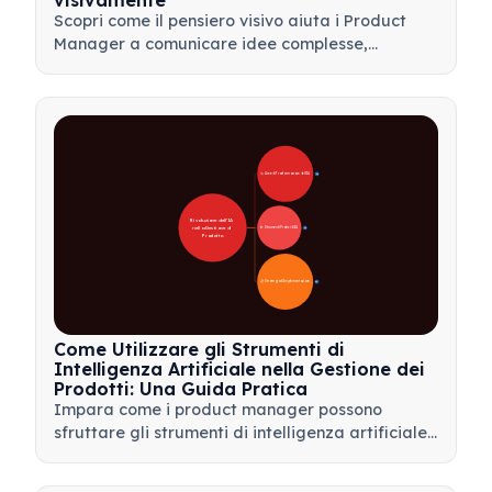
visivamente
Scopri come il pensiero visivo aiuta i Product
Manager a comunicare idee complesse,
prendere decisioni più rapide e allineare gli
stakeholder utilizzando framework come mappe
mentali e alberi dei prodotti.
🚀 Aree di Trasformazione dell'IA
28
Rivoluzione dell'IA 
nella Gestione di 
🛠️ Strumenti Pratici di IA
31
Prodotto
📋 Strategia di Implementazione
33
Come Utilizzare gli Strumenti di
Intelligenza Artificiale nella Gestione dei
Prodotti: Una Guida Pratica
Impara come i product manager possono
sfruttare gli strumenti di intelligenza artificiale
per l'analisi dei dati, l'automazione e il processo
decisionale per semplificare i flussi di lavoro e