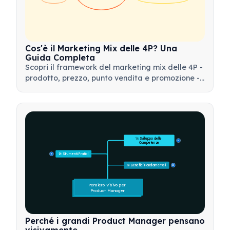
Cos'è il Marketing Mix delle 4P? Una
Guida Completa
Scopri il framework del marketing mix delle 4P -
prodotto, prezzo, punto vendita e promozione -
e come utilizzare questo strumento strategico
per sviluppare strategie di marketing efficaci.
🚀 Sviluppo delle 
15
Competenze
🛠️ Strumenti Pratici
15
🎯 Benefici Fondamentali
15
Pensiero Visivo per 
Product Manager
Perché i grandi Product Manager pensano