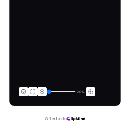
20
%
Offerto da