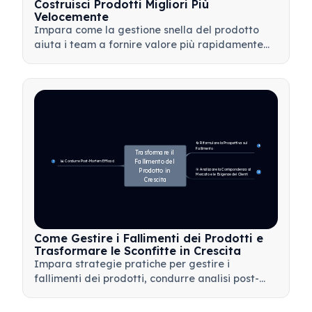
Costruisci Prodotti Migliori Più
Velocemente
Impara come la gestione snella del prodotto
aiuta i team a fornire valore più rapidamente
minimizzando gli sprechi, utilizzando il feedback
dei clienti e concentrandosi su ciò che conta di
più.
🔄 Riformulare la Prospettiva sul 
4
Fallimento
Trasformare il 
Fallimento del 
📊 Condurre Post-Mortem Efficaci
7
Prodotto in 
🎯 Analizzare la Corrispondenza al 
14
Mercato e le Esigenze dei Clienti
Crescita
Come Gestire i Fallimenti dei Prodotti e
Trasformare le Sconfitte in Crescita
Impara strategie pratiche per gestire i
fallimenti dei prodotti, condurre analisi post-
mortem efficaci e trasformare le battute
d'arresto in preziose opportunità di