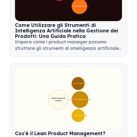
📋 Strategia di Implementazione
33
Come Utilizzare gli Strumenti di
Intelligenza Artificiale nella Gestione dei
Prodotti: Una Guida Pratica
Impara come i product manager possono
sfruttare gli strumenti di intelligenza artificiale
per l'analisi dei dati, l'automazione e il processo
decisionale per semplificare i flussi di lavoro e
favorire l'innovazione del prodotto.
🎯 Principi Fondamentali
9
Gestione Snella del 
🛠️ Processo di Implementazione
12
Prodotto
💡 Vantaggi e Strumenti
17
Cos'è il Lean Product Management?