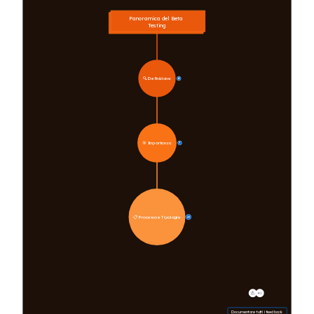
Panoramica del Beta 
Testing
🔍 Definizione
4
🎯 Importanza
7
📋 Processo e Tipologie
20
Documentare tutti i feedback 