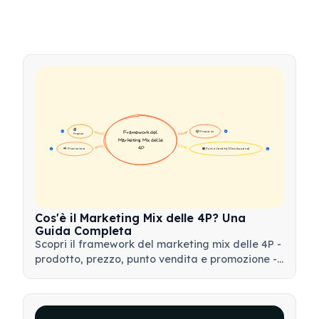
💰 
📦 Prodotto
Framework del 
16
16
Prezzo
Marketing Mix delle 
4P
📢 Promozione
🏪 Punto Vendita (Distribuzione)
17
17
Cos'è il Marketing Mix delle 4P? Una
Guida Completa
Scopri il framework del marketing mix delle 4P -
prodotto, prezzo, punto vendita e promozione -
e come utilizzare questo strumento strategico
per sviluppare strategie di marketing efficaci.