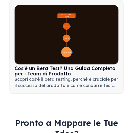
apprendimento per il tuo team.
Panoramica del Beta 
Testing
🔍 Definizione
4
🎯 Importanza
📋 Processo e Tipologie
20
Cos'è un Beta Test? Una Guida Completa
per i Team di Prodotto
Scopri cos'è il beta testing, perché è cruciale per
il successo del prodotto e come condurre test
beta efficaci per validare il tuo prodotto prima
del lancio.
Pronto a Mappare le Tue